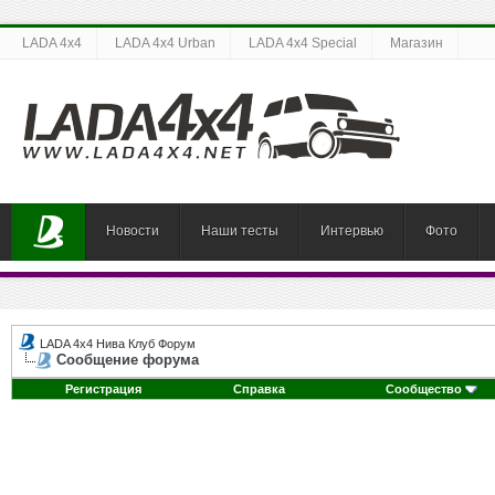
LADA 4x4
LADA 4x4 Urban
LADA 4x4 Special
Магазин
Новости
Наши тесты
Интервью
Фото
LADA 4x4 Нива Клуб Форум
Сообщение форума
Регистрация
Справка
Сообщество