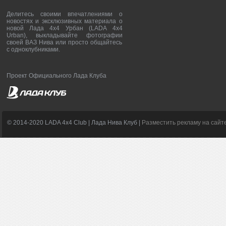
Делитесь своими впечатлениями о
новостях и эксклюзивных материала о
новой Лада 4х4 Урбан (LADA 4x4
Urban), выкладывайте фотографии
своей ВАЗ Нива или просто общайтесь
с одноклубниками.
Проект Официального Лада Клуба
© 2014-2020 LADA 4x4 Club | Лада Нива Клуб |
Разместить рекламу на сайт