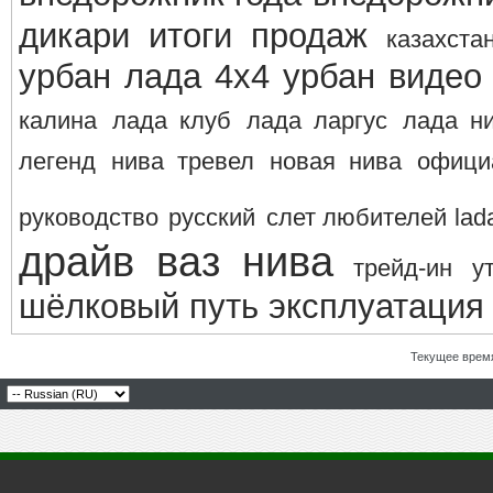
дикари
итоги продаж
казахста
урбан
лада 4х4 урбан видео
калина
лада клуб
лада ларгус
лада н
легенд
нива тревел
новая нива
офици
руководство
русский
слет любителей lad
драйв ваз нива
трейд-ин
у
шёлковый путь
эксплуатация
Текущее врем