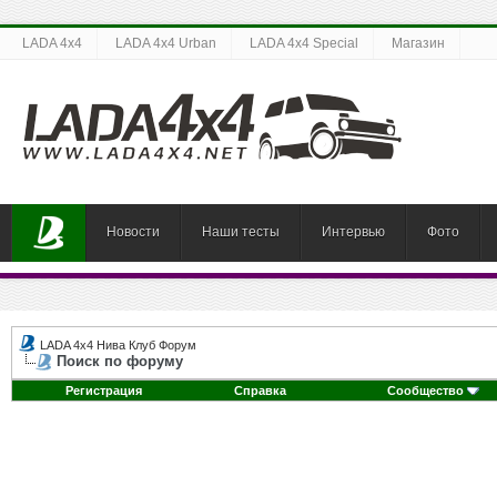
LADA 4x4
LADA 4x4 Urban
LADA 4x4 Special
Магазин
Новости
Наши тесты
Интервью
Фото
LADA 4x4 Нива Клуб Форум
Поиск по форуму
Регистрация
Справка
Сообщество