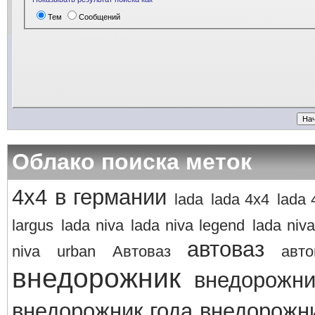
Тем
Сообщений
Облако поиска меток
4х4 в германии
lada
lada 4x4
lada 
largus
lada niva
lada niva legend
lada niva
автоваз
niva
urban
Автоваз
авто
внедорожник
внедорожни
внедорожник года
внедорожни