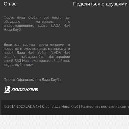
О нас
Поделиться с друзьями
Форум Нива Клуба - это место, где
обсуждают материалы с
информационного сайта LADA 4x4
Нива Клуб.
Делитесь своими впечатлениями о
новостях и эксклюзивных материала о
новой Лада 4х4 Урбан (LADA 4x4
Urban), выкладывайте фотографии
своей ВАЗ Нива или просто общайтесь
с одноклубниками.
Проект Официального Лада Клуба
© 2014-2020 LADA 4x4 Club | Лада Нива Клуб |
Разместить рекламу на сайт