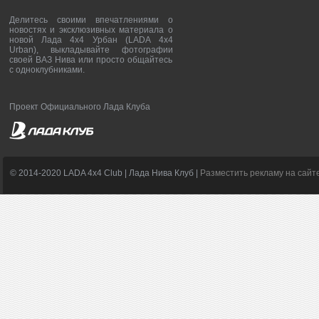
Делитесь своими впечатлениями о
новостях и эксклюзивных материала о
новой Лада 4х4 Урбан (LADA 4x4
Urban), выкладывайте фотографии
своей ВАЗ Нива или просто общайтесь
с одноклубниками.
Проект Официального Лада Клуба
© 2014-2020 LADA 4x4 Club | Лада Нива Клуб |
Разместить рекламу на сайт