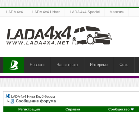
LADA 4x4
LADA 4x4 Urban
LADA 4x4 Special
Магазин
Новости
Наши тесты
Интервью
Фото
LADA 4x4 Нива Клуб Форум
Сообщение форума
Регистрация
Справка
Сообщество