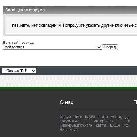
Сообщение форума
Извините, нет совпадений. Попробуйте указать другие ключевые 
Быстрый переход
О нас
П
Форум Нива Клуба - это место, где
обсуждают материалы с
информационного сайта LADA 4x4
Нива Клуб.