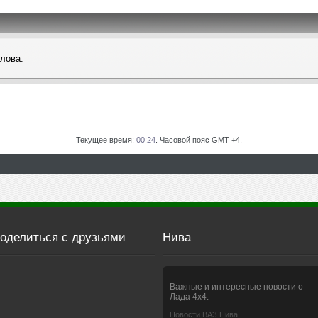
слова.
Текущее время:
00:24
. Часовой пояс GMT +4.
оделиться с друзьями
Нива
Важные и интересные новости о
Лада 4х4.
Новости ВАЗ Нива