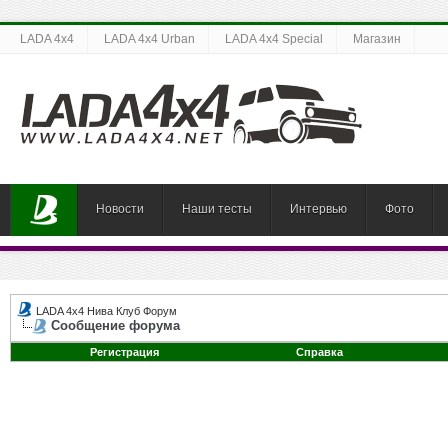
LADA 4x4
LADA 4x4 Urban
LADA 4x4 Special
Магазин
Новости
Наши тесты
Интервью
Фото
LADA 4x4 Нива Клуб Форум
Сообщение форума
Регистрация
Справка