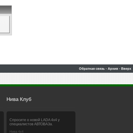
Обратная связь
-
Архив
-
Вверх
Нива Клуб
Спросите о новой LADA 4x4 у
специалистов АВТОВАЗа.
Нива 4х4