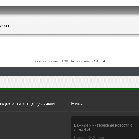
слова.
Текущее время:
01:38
. Часовой пояс GMT +4.
оделиться с друзьями
Нива
Важные и интересные новости о
Лада 4х4.
Новости ВАЗ Нива