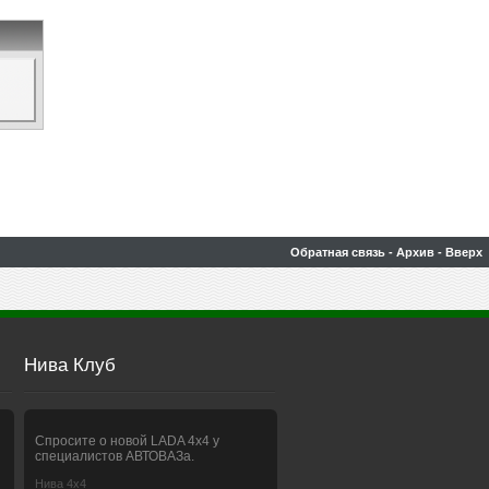
Обратная связь
-
Архив
-
Вверх
Нива Клуб
Спросите о новой LADA 4x4 у
специалистов АВТОВАЗа.
Нива 4х4