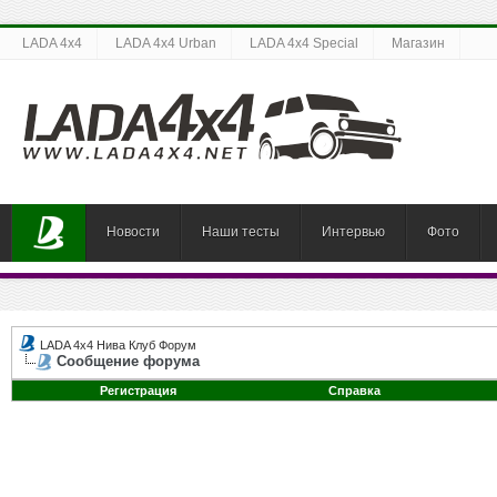
LADA 4x4
LADA 4x4 Urban
LADA 4x4 Special
Магазин
Новости
Наши тесты
Интервью
Фото
LADA 4x4 Нива Клуб Форум
Сообщение форума
Регистрация
Справка