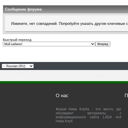
Сообщение форума
Извините, нет совпадений. Попробуйте указать другие ключевые 
Быстрый переход
О нас
П
Форум Нива Клуба - это место, где
обсуждают материалы с
информационного сайта LADA 4x4
Нива Клуб.