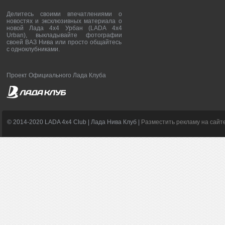
Делитесь своими впечатлениями о
новостях и эксклюзивных материала о
новой Лада 4х4 Урбан (LADA 4x4
Urban), выкладывайте фотографии
своей ВАЗ Нива или просто общайтесь
с одноклубниками.
Проект Официального Лада Клуба
© 2014-2020 LADA 4x4 Club | Лада Нива Клуб |
Разместить рекламу на сайт