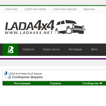
LADA 4x4
LADA 4x4 Urban
LADA 4x4 Special
Магазин
Новости
Наши тесты
Интервью
Фото
LADA 4x4 Нива Клуб Форум
Сообщение форума
Регистрация
Справка
Сообщество