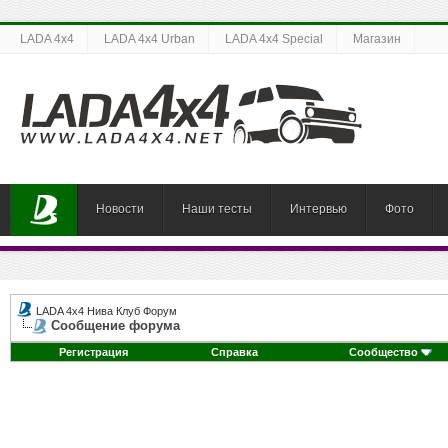
LADA 4x4
LADA 4x4 Urban
LADA 4x4 Special
Магазин
Новости
Наши тесты
Интервью
Фото
LADA 4x4 Нива Клуб Форум
Сообщение форума
Регистрация
Справка
Сообщество