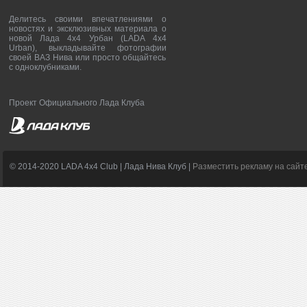
Делитесь своими впечатлениями о
новостях и эксклюзивных материала о
новой Лада 4х4 Урбан (LADA 4x4
Urban), выкладывайте фотографии
своей ВАЗ Нива или просто общайтесь
с одноклубниками.
Проект Официального Лада Клуба
© 2014-2020 LADA 4x4 Club | Лада Нива Клуб |
Разместить рекламу на сайт