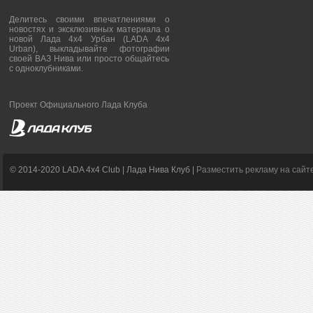
Делитесь своими впечатлениями о
новостях и эксклюзивных материала о
новой Лада 4х4 Урбан (LADA 4x4
Urban), выкладывайте фотографии
своей ВАЗ Нива или просто общайтесь
с одноклубниками.
Проект Официального Лада Клуба
© 2014-2020 LADA 4x4 Club | Лада Нива Клуб |
Разместить рекламу на сайт