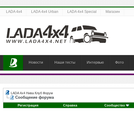
LADA 4x4
LADA 4x4 Urban
LADA 4x4 Special
Магазин
Новости
Наши тесты
Интервью
Фото
LADA 4x4 Нива Клуб Форум
Сообщение форума
Регистрация
Справка
Сообщество