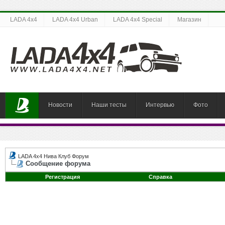
LADA 4x4
LADA 4x4 Urban
LADA 4x4 Special
Магазин
Новости
Наши тесты
Интервью
Фото
LADA 4x4 Нива Клуб Форум
Сообщение форума
Регистрация
Справка