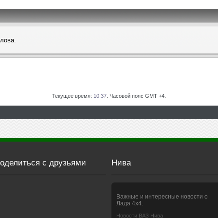
слова.
Текущее время:
10:37
. Часовой пояс GMT +4.
оделиться с друзьями
Нива
Важные и интересные новости о
Лада 4х4.
Новости ВАЗ Нива