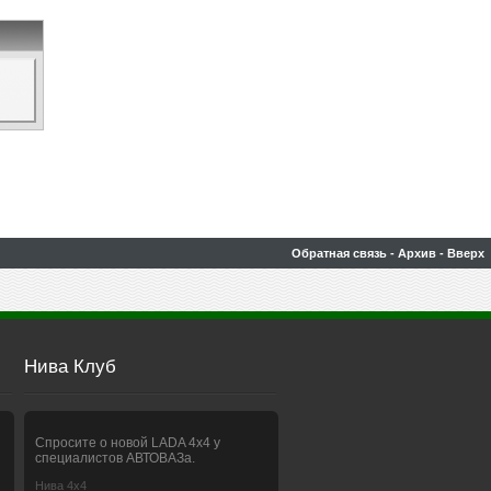
Обратная связь
-
Архив
-
Вверх
Нива Клуб
Спросите о новой LADA 4x4 у
специалистов АВТОВАЗа.
Нива 4х4