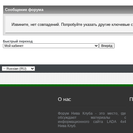
Сообщение форума
Извините, нет совпадений. Попробуйте указать другие ключевые 
Быстрый переход
О нас
П
Форум Нива Клуба - это место, где
обсуждают материалы с
информационного сайта LADA 4x4
Нива Клуб.