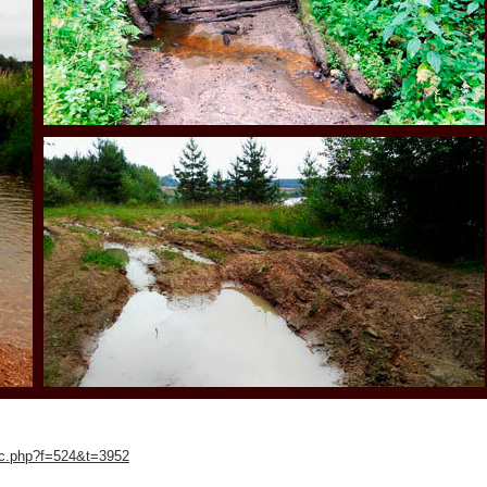
pic.php?f=524&t=3952