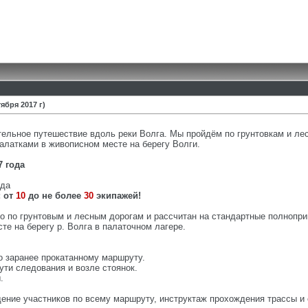
ября 2017 г)
тельное путешествие вдоль реки Волга. Мы пройдём по грунтовкам и л
палатками в живописном месте на берегу Волги.
7 года
ода
:
от
10
до не более
30
экипажей!
 по грунтовым и лесным дорогам и рассчитан на стандартные полнопри
те на берегу р. Волга в палаточном лагере.
о заранее прокатанному маршруту.
ути следования и возле стоянок.
.
ние участников по всему маршруту, инструктаж прохождения трассы и сп