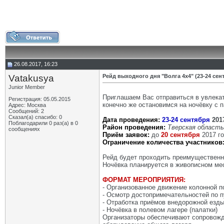
26.08.2017, 16:23
Vatakusya
Рейд выходного дня "Волга 4х4" (23-24 сент
Junior Member
Приглашаем Вас отправиться в увлека
Регистрация: 05.05.2015
конечно же остановимся на ночёвку с 
Адрес: Москва
Сообщений: 2
Сказал(а) спасибо: 0
Дата проведения:
23-24 сентября
201
Поблагодарили 0 раз(а) в 0
Район проведения:
Тверская область
сообщениях
Приём заявок:
до
20 сентября
2017 г
Ограничение количества участников
Рейд будет проходить преимущественно
Ночёвка планируется в живописном мес
ФОРМАТ МЕРОПРИЯТИЯ:
- Организованное движение колонной п
- Осмотр достопримечательностей по п
- Отработка приёмов внедорожной езды
- Ночёвка в полевом лагере (палатки)
Организаторы обеспечивают сопровожде