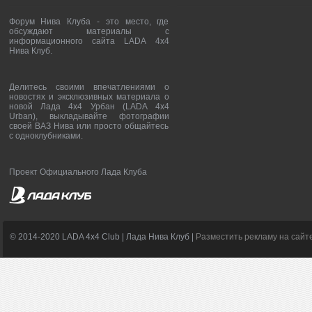
Форум Нива Клуба - это место, где
обсуждают материалы с
информационного сайта LADA 4x4
Нива Клуб.
Делитесь своими впечатлениями о
новостях и эксклюзивных материала о
новой Лада 4х4 Урбан (LADA 4x4
Urban), выкладывайте фотографии
своей ВАЗ Нива или просто общайтесь
с одноклубниками.
Проект Официального Лада Клуба
© 2014-2020 LADA 4x4 Club | Лада Нива Клуб |
Разместить рекламу на сайт