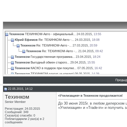
Техинком
ТЕХИНКОМ-Авто - официальный...
24.03.2015,
13:55
Юрий Ефимов
Re: ТЕХИНКОМ-Авто -...
24.03.2015,
18:08
Техинком
Re: ТЕХИНКОМ-Авто -...
27.03.2015,
20:59
Техинком
Re: ТЕХИНКОМ-Авто -...
21.04.2015,
09:42
Техинком
Государственная программа...
23.04.2015,
18:24
Техинком
Выгодный обмен старого...
29.04.2015,
15:55
Техинком
КАСКО в подарок при покупке...
07.05.2015,
16:42
Техинком
ТЕХИНКОМ платит за кредит!
08.05.2015,
14:39
Техинком
Сенсационное открытие! Теперь...
18.05.2015,
16:56
Предыд
Техинком
Сенсационное открытие! Теперь...
21.05.2015,
12:31
22.05.2015, 14:12
Техинком
«Утилизация» в Техинком...
22.05.2015,
14:12
Техинком
«Утилизация» в Техинком продолжается!
Техинком
Программа льготного...
25.05.2015,
16:02
Senior Member
Техинком
LADA выгоднее на 190 000...
26.05.2015,
14:47
До 30 июня 2015г. в любом дилерском 
«Утилизация» и «Trade-in» и получить 
Техинком
LADA X-Ray в шоу-руме...
28.05.2015,
17:50
Регистрация: 24.03.2015
Сообщений: 349
Lakirovka
Re: ТЕХИНКОМ-Авто -...
13.06.2015,
14:41
Сказал(а) спасибо: 0
Поблагодарили 2 раз(а) в 2
Техинком
В июне LADA выгоднее на 190...
15.06.2015,
17:05
сообщениях
Lakirovka
Re: ТЕХИНКОМ-Авто -...
15.06.2015,
20:32