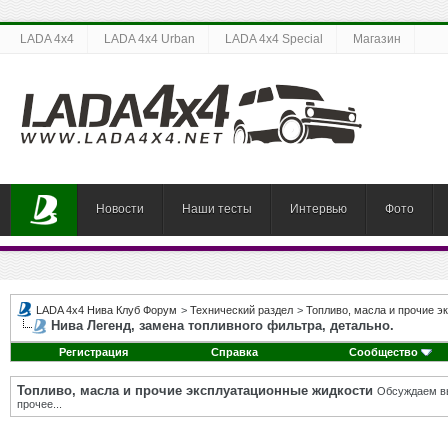
LADA 4x4
LADA 4x4 Urban
LADA 4x4 Special
Магазин
Новости
Наши тесты
Интервью
Фото
LADA 4x4 Нива Клуб Форум
>
Технический раздел
>
Топливо, масла и прочие э
Нива Легенд, замена топливного фильтра, детально.
Регистрация
Справка
Сообщество
Топливо, масла и прочие эксплуатационные жидкости
Обсуждаем вы
прочее...