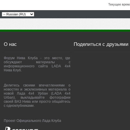
Текущее врем
О нас
Поделиться с друзьями
Форум Нива Клуба - это место, где
обсуждают материалы с
информационного сайта LADA 4x4
Нива Клуб.
Делитесь своими впечатлениями о
новостях и эксклюзивных материала о
новой Лада 4х4 Урбан (LADA 4x4
Urban), выкладывайте фотографии
своей ВАЗ Нива или просто общайтесь
с одноклубниками.
Проект Официального Лада Клуба