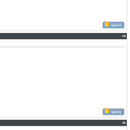
#
4
#
5