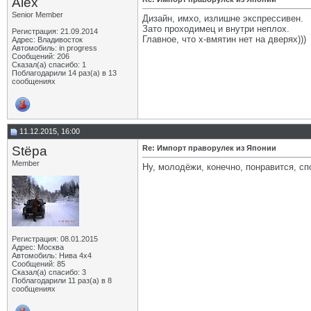
Alex
Senior Member
Дизайн, имхо, излишне экспрессивен.
Зато проходимец и внутри неплох.
Регистрация: 21.09.2014
Главное, что х-вмятин нет на дверях)))
Адрес: Владивосток
Автомобиль: in progress
Сообщений: 206
Сказал(а) спасибо: 1
Поблагодарили 14 раз(а) в 13
сообщениях
11.12.2015, 16:00
Stёpa
Re: Импорт праворулек из Японии
Member
Ну, молодёжи, конечно, понравится, сп
Регистрация: 08.01.2015
Адрес: Москва
Автомобиль: Нива 4х4
Сообщений: 85
Сказал(а) спасибо: 3
Поблагодарили 11 раз(а) в 8
сообщениях