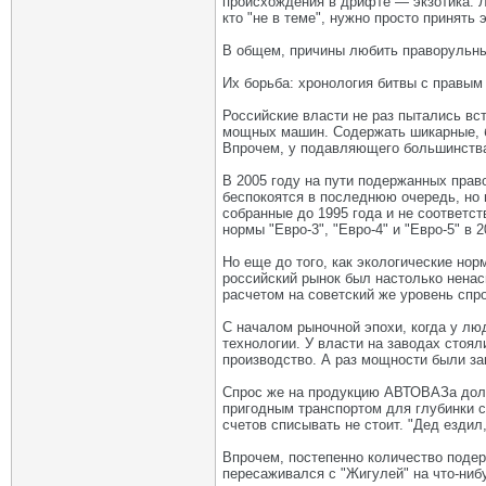
происхождения в дрифте — экзотика. Л
кто "не в теме", нужно просто принять э
В общем, причины любить праворульные
Их борьба: хронология битвы с правым
Российские власти не раз пытались вс
мощных машин. Содержать шикарные, бы
Впрочем, у подавляющего большинства
В 2005 году на пути подержанных право
беспокоятся в последнюю очередь, но 
собранные до 1995 года и не соответс
нормы "Евро-3", "Евро-4" и "Евро-5" в 
Но еще до того, как экологические но
российский рынок был настолько ненас
расчетом на советский же уровень спр
С началом рыночной эпохи, когда у лю
технологии. У власти на заводах стоя
производство. А раз мощности были за
Спрос же на продукцию АВТОВАЗа долго
пригодным транспортом для глубинки с
счетов списывать не стоит. "Дед ездил
Впрочем, постепенно количество подер
пересаживался с "Жигулей" на что-ниб