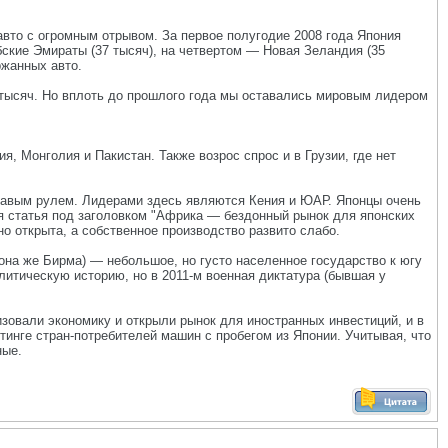
вто с огромным отрывом. За первое полугодие 2008 года Япония
ские Эмираты (37 тысяч), на четвертом — Новая Зеландия (35
ржанных авто.
58 тысяч. Но вплоть до прошлого года мы оставались мировым лидером
, Монголия и Пакистан. Также возрос спрос и в Грузии, где нет
правым рулем. Лидерами здесь являются Кения и ЮАР. Японцы очень
ая статья под заголовком "Африка — бездонный рынок для японских
о открыта, а собственное производство развито слабо.
на же Бирма) — небольшое, но густо населенное государство к югу
итическую историю, но в 2011-м военная диктатура (бывшая у
зовали экономику и открыли рынок для иностранных инвестиций, и в
инге стран-потребителей машин с пробегом из Японии. Учитывая, что
ные.