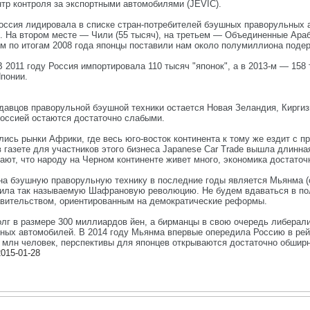
тр контроля за экспортными автомобилями (JEVIC).
ссия лидировала в списке стран-потребителей бэушных праворульных а
. На втором месте — Чили (55 тысяч), на третьем — Объединенные Араб
лом по итогам 2008 года японцы поставили нам около полумиллиона поде
 В 2011 году Россия импортировала 110 тысяч "японок", а в 2013-м — 1
понии.
авцов праворульной бэушной техники остается Новая Зеландия, Киргизия
 Россией остаются достаточно слабыми.
ись рынки Африки, где весь юго-восток континента к тому же ездит с 
в газете для участников этого бизнеса Japanese Car Trade вышла длинн
ют, что народу на Черном континенте живет много, экономика достаточн
на бэушную праворульную технику в последние годы является Мьянма (о
ежила так называемую Шафрановую революцию. Не будем вдаваться в пол
равительством, ориентированным на демократические реформы.
лг в размере 300 миллиардов йен, а бирманцы в свою очередь либерали
ых автомобилей. В 2014 году Мьянма впервые опередила Россию в рейт
 млн человек, перспективы для японцев открываются достаточно обшир
-2015-01-28