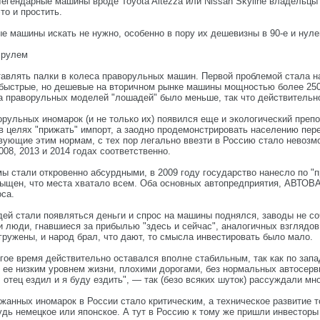
егендарные машины вроде Toyota Altezza или Nissan Skyline владельцы 
то и простить.
 машины искать не нужно, особенно в пору их дешевизны в 90-е и нул
 рулем
тавлять палки в колеса праворульных машин. Первой проблемой стала н
стрые, но дешевые на вторичном рынке машины мощностью более 250 л.с.
 праворульных моделей "лошадей" было меньше, так что действительно 
рульных иномарок (и не только их) появился еще и экологический препо
в целях "прижать" импорт, а заодно продемонстрировать населению пер
твующие этим нормам, с тех пор легально ввезти в Россию стало невозм
2008, 2013 и 2014 годах соответственно.
рмы стали откровенно абсурдными, в 2009 году государство нанесло по
ыщен, что места хватало всем. Оба основных автопредприятия, АВТОВАЗ
оса.
дей стали появляться деньги и спрос на машины поднялся, заводы не 
ли люди, гнавшиеся за прибылью "здесь и сейчас", аналогичных взглядо
гружены, и народ брал, что дают, то смысла инвестировать было мало.
е время действительно оставался вполне стабильным, так как по запа
 ее низким уровнем жизни, плохими дорогами, без нормальных автосерви
, отец ездил и я буду ездить", — так (безо всяких шуток) рассуждали м
жанных иномарок в России стало критическим, а техническое развитие 
удь немецкое или японское. А тут в Россию к тому же пришли инвесторы