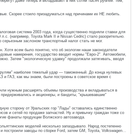
берегут даже теперь и вкладывают в них сотни тысяч рублей. Тем,
евые. Скорее стоило призадуматься над причинами их НЕ любить.
алоговая система 2003 года, когда существенно подняли ставки для
 (например, Toyota Mark II и Nissan Cedric) стало разорительно.
серьезным заслоном транспортный налог стать не мог.
н. Хотя всем было понятно, что об экологии наши законодатели
едовые намерения, государство вводит нормы "Евро-2". Автомобили,
ожно. Затем "экологическую удавку" продолжали затягивать, вводя
 "прулям" наиболее тяжелый удар — таможенный. До конца нулевых
 и ГАЗ, как мы знаем, были построены в советское время с
сочли нужным расширять объемы производства и вкладываться в
в придерживались и акционеры, и бандиты, "крышевавшие"
дную сторону от Уральских гор "Лады" оставались единственно
сов и сетей по продаже запчастей. Ну и привычку граждан тоже со
ногие фанаты продукции Волжского автозавода.
тольяттинских моделей несколько запаздывало. Народ постепенно
 и построили заводы по сборке Ford, затем GM, Toyota, Volkswagen…