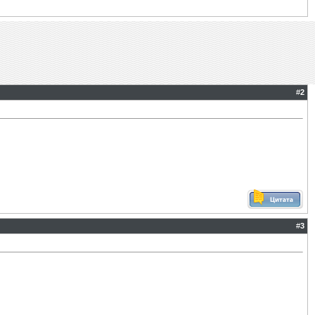
#
2
#
3