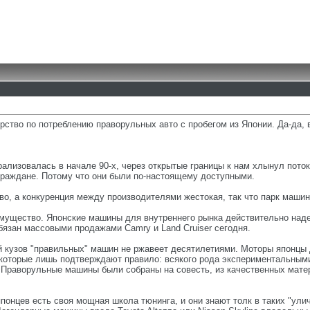
рство по потреблению праворульных авто с пробегом из Японии. Да-да, 
рализовалась в начале 90-х, через открытые границы к нам хлынул пото
граждане. Потому что они были по-настоящему доступными.
во, а конкуренция между производителями жестокая, так что парк машин 
мущество. Японские машины для внутреннего рынка действительно наде
бязан массовыми продажами Camry и Land Cruiser сегодня.
й кузов "правильных" машин не ржавеет десятилетиями. Моторы японцы
 которые лишь подтверждают правило: всякого рода экспериментальным
. Праворульные машины были собраны на совесть, из качественных мате
японцев есть своя мощная школа тюнинга, и они знают толк в таких "улич