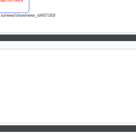
ti.ru/news/show/news_id/657183/