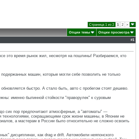
Страница 1 из 2
1
2
>
Опции темы
Опции просмотра
#
1
все это время рынок жил, несмотря на пошлины! Разбираемся, кто
к подержанных машин, которые могли себе позволить не только
обновляется быстро. А стало быть, авто с пробегом стоят дешево.
жны: именно былинной стойкости "праворулек" к суровым
 до сих пор предпочитают атмосферные, а "автоматы" —
и технологиями, сокращающими срок жизни машины, в Японии не
риалов, а мастерам в России было относительно не сложно освоить
ных" дисциплинах, как drag и drift. Автомобили неяпонского