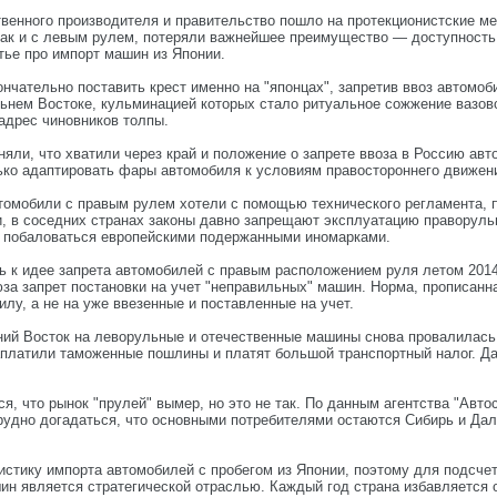
венного производителя и правительство пошло на протекционистские м
так и с левым рулем, потеряли важнейшее преимущество — доступность. 
тье про импорт машин из Японии.
нчательно поставить крест именно на "японцах", запретив ввоз автомоб
ьнем Востоке, кульминацией которых стало ритуальное сожжение вазовс
адрес чиновников толпы.
няли, что хватили через край и положение о запрете ввоза в Россию ав
ько адаптировать фары автомобиля к условиям правостороннего движени
втомобили с правым рулем хотели с помощью технического регламента, 
и, в соседних странах законы давно запрещают эксплуатацию праворул
 побаловаться европейскими подержанными иномарками.
 к идее запрета автомобилей с правым расположением руля летом 2014
за запрет постановки на учет "неправильных" машин. Норма, прописанна
илу, а не на уже ввезенные и поставленные на учет.
ий Восток на леворульные и отечественные машины снова провалилась.
аплатили таможенные пошлины и платят большой транспортный налог. Да
я, что рынок "прулей" вымер, но это не так. По данным агентства "Авт
рудно догадаться, что основными потребителями остаются Сибирь и Даль
тистику импорта автомобилей с пробегом из Японии, поэтому для подсче
ин является стратегической отраслью. Каждый год страна избавляется о