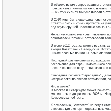
В общем, встал вопрос защиты отечест
прекрасными, иномарки как с правым, 
— об этих схемах мы уже писали в ста
В 2010 году была еще одна попытка око
Ответом были митинги протеста на Дал
под звуки орущей нелестные отзывы в 
Через несколько месяцев чиновники по
почитателей "прулей" потребовали тол
В июне 2012 года запретить ввозить а
входят Казахстан и Белоруссия. Кстат
низкие ввозные пошлины, сами любили
Последний раз чиновники возвращались
регламента для стран Таможенного сою
ввезли бы после вступления закона в с
Очередная попытка "пересадить" Дальн
которые законно ввезли автомобили, з
Что в итоге?
В Москве и Петербурге может показатьс
машин, чем в докризисном 2008-м. Нет
Кемеровская область.
К сожалению, "Автостат" не ведет ста
стороны, где экспорт подержанных маш