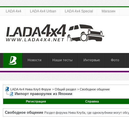
LADA 4x4
LADA 4x4 Urban
LADA 4x4 Special
Магазин
Новости
Наши тесты
Интервью
Фото
LADA 4x4 Нива Клуб Форум
>
Общий раздел
>
Свободное общение
Импорт праворулек из Японии
Регистрация
Справка
Свободное общение
Раздел форума Нива Клуба, где одноклубники могут об