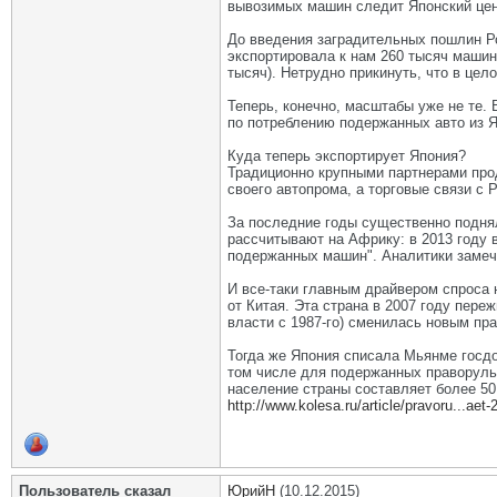
вывозимых машин следит Японский цен
До введения заградительных пошлин Ро
экспортировала к нам 260 тысяч машин
тысяч). Нетрудно прикинуть, что в це
Теперь, конечно, масштабы уже не те.
по потреблению подержанных авто из Я
Куда теперь экспортирует Япония?
Традиционно крупными партнерами прод
своего автопрома, а торговые связи с
За последние годы существенно поднял
рассчитывают на Африку: в 2013 году 
подержанных машин". Аналитики замеча
И все-таки главным драйвером спроса 
от Китая. Эта страна в 2007 году пер
власти с 1987-го) сменилась новым п
Тогда же Япония списала Мьянме госдо
том числе для подержанных праворульн
население страны составляет более 50
http://www.kolesa.ru/article/pravoru...aet
Пользователь сказал
ЮрийН
(10.12.2015)