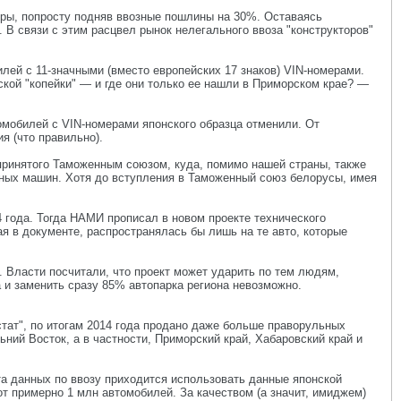
еры, попросту подняв ввозные пошлины на 30%. Оставаясь
В связи с этим расцвел рынок нелегального ввоза "конструкторов"
илей с 11-значными (вместо европейских 17 знаков) VIN-номерами.
кой "копейки" — и где они только ее нашли в Приморском крае? —
томобилей с VIN-номерами японского образца отменили. От
я (что правильно).
принятого Таможенным союзом, куда, помимо нашей страны, также
ьных машин. Хотя до вступления в Таможенный союз белорусы, имея
 года. Тогда НАМИ прописал в новом проекте технического
я в документе, распространялась бы лишь на те авто, которые
 Власти посчитали, что проект может ударить по тем людям,
 и заменить сразу 85% автопарка региона невозможно.
остат", по итогам 2014 года продано даже больше праворульных
ний Восток, а в частности, Приморский край, Хабаровский край и
та данных по ввозу приходится использовать данные японской
т примерно 1 млн автомобилей. За качеством (а значит, имиджем)