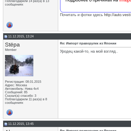
Поблагодарили 14 раз(а) в 13
сообщениях
Почитать и фотки здесь
http://auto.ves
11.12.2015, 13:24
Stёpa
Re: Импорт праворулек из Японии
Member
Уродец какой-то, на мой взгляд..
Регистрация: 08.01.2015
Адрес: Москва
Автомобиль: Нива 4х4
Сообщений: 85
Сказал(а) спасибо: 3
Поблагодарили 11 раз(а) в 8
сообщениях
11.12.2015, 13:45
Re: Импорт праворулек из Японии