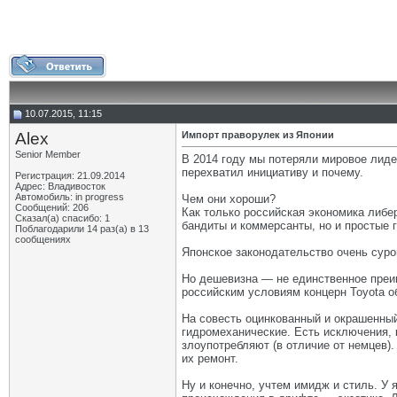
10.07.2015, 11:15
Alex
Импорт праворулек из Японии
Senior Member
В 2014 году мы потеряли мировое лиде
перехватил инициативу и почему.
Регистрация: 21.09.2014
Адрес: Владивосток
Автомобиль: in progress
Чем они хороши?
Сообщений: 206
Как только российская экономика либе
Сказал(а) спасибо: 1
бандиты и коммерсанты, но и простые 
Поблагодарили 14 раз(а) в 13
сообщениях
Японское законодательство очень суро
Но дешевизна — не единственное преи
российским условиям концерн Toyota о
На совесть оцинкованный и окрашенны
гидромеханические. Есть исключения,
злоупотребляют (в отличие от немцев)
их ремонт.
Ну и конечно, учтем имидж и стиль. У 