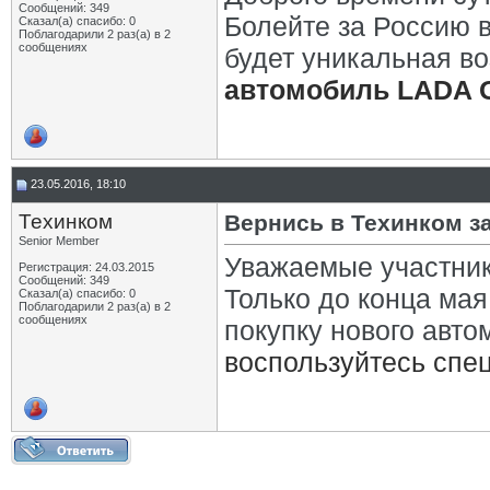
Сообщений: 349
Болейте за Россию в
Сказал(а) спасибо: 0
Поблагодарили 2 раз(а) в 2
сообщениях
будет уникальная в
автомобиль LADA
23.05.2016, 18:10
Техинком
Вернись в Техинком з
Senior Member
Уважаемые участни
Регистрация: 24.03.2015
Сообщений: 349
Только до конца мая
Сказал(а) спасибо: 0
Поблагодарили 2 раз(а) в 2
сообщениях
покупку нового авт
воспользуйтесь спе