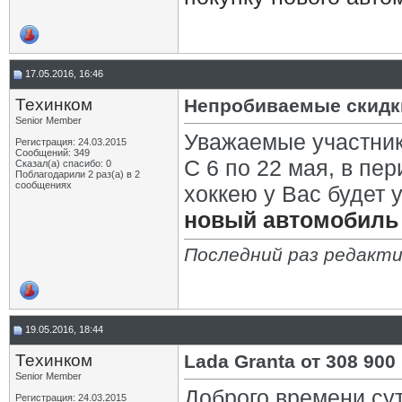
17.05.2016, 16:46
Техинком
Непробиваемые скидки
Senior Member
Уважаемые участни
Регистрация: 24.03.2015
Сообщений: 349
С 6 по 22 мая, в п
Сказал(а) спасибо: 0
Поблагодарили 2 раз(а) в 2
сообщениях
хоккею у Вас будет
новый автомобиль 
Последний раз редакти
19.05.2016, 18:44
Техинком
Lada Granta от 308 90
Senior Member
Доброго времени су
Регистрация: 24.03.2015