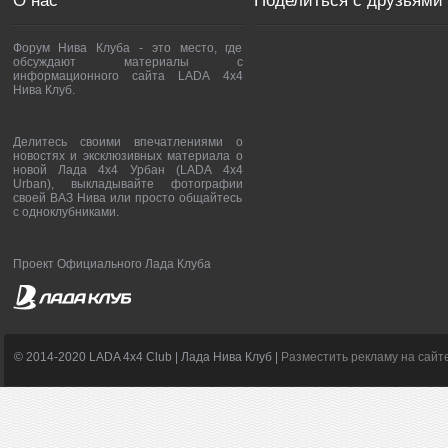
О нас
Поделиться с друзьями
Форум Нива Клуба - это место, где
обсуждают материалы с
информационного сайта LADA 4x4
Нива Клуб.
Делитесь своими впечатлениями о
новостях и эксклюзивных материала о
новой Лада 4х4 Урбан (LADA 4x4
Urban), выкладывайте фотографии
своей ВАЗ Нива или просто общайтесь
с одноклубниками.
Проект Официального Лада Клуба
© 2014-2020 LADA 4x4 Club | Лада Нива Клуб |
Разместить рекламу на сайт