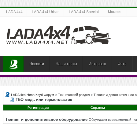
LADA 4x4
LADA 4x4 Urban
LADA 4x4 Special
Магазин
Новости
Наши тесты
Интервью
Фото
LADA 4x4 Нива Клуб Форум
>
Технический раздел
>
Тюнинг и дополнительное 
ГБО-медь или термопластик
Регистрация
Справка
Тюнинг и дополнительное оборудование
Обсуждаем всевозможный тюни