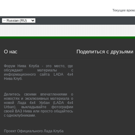
Текущее врем
О нас
Поделиться с друзьями
Форум Нива Клуба - это место, где
обсуждают материалы с
информационного сайта LADA 4x4
Нива Клуб.
Делитесь своими впечатлениями о
новостях и эксклюзивных материала о
новой Лада 4х4 Урбан (LADA 4x4
Urban), выкладывайте фотографии
своей ВАЗ Нива или просто общайтесь
с одноклубниками.
Проект Официального Лада Клуба