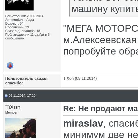
машину купить
Регистрация: 29.06.2014
Автомобиль: Лада
Возраст: 54
"МЕГА МОТОРС" 
Сообщений: 29
Сказал(а) спасибо: 18
Поблагодарили 11 раз(а) в 8
м.Алексеевская
сообщениях
попробуйте обра
Пользователь сказал
TiXon
(09.11.2014)
cпасибо:
09.11.2014, 17:20
TiXon
Re: Не продают ма
Member
miraslav
, спаси
минимум две не