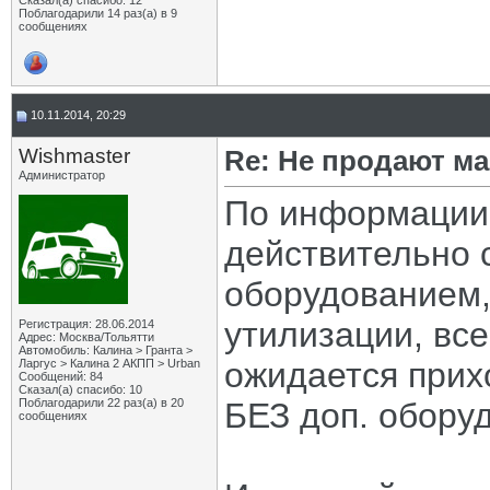
Сказал(а) спасибо: 12
Поблагодарили 14 раз(а) в 9
сообщениях
10.11.2014, 20:29
Wishmaster
Re: Не продают ма
Администратор
По информации 
действительно 
оборудованием,
утилизации, все
Регистрация: 28.06.2014
Адрес: Москва/Тольятти
Автомобиль: Калина > Гранта >
ожидается прих
Ларгус > Калина 2 АКПП > Urban
Сообщений: 84
Сказал(а) спасибо: 10
Поблагодарили 22 раз(а) в 20
БЕЗ доп. обору
сообщениях