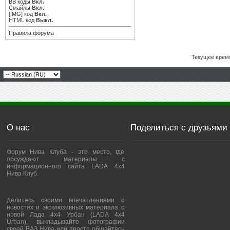
BB коды
Вкл.
Смайлы
Вкл.
[IMG]
код
Вкл.
HTML код
Выкл.
Правила форума
Текущее врем
О нас
Поделиться с друзьями
Форум Нива Клуба - это место, где
обсуждают материалы с
информационного сайта LADA 4x4
Нива Клуб.
Делитесь своими впечатлениями о
новостях и эксклюзивных материала о
новой Лада 4х4 Урбан (LADA 4x4
Urban), выкладывайте фотографии
своей ВАЗ Нива или просто общайтесь