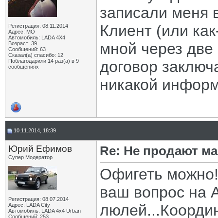
записали меня 
Клиент (или как
Регистрация: 08.11.2014
Адрес: МО
Автомобиль: LADA 4X4
мной через две
Возраст: 39
Сообщений: 63
Сказал(а) спасибо: 12
Поблагодарили 14 раз(а) в 9
договор заключа
сообщениях
никакой информ
10.11.2014, 18:39
Юрий Ефимов
Re: Не продают ма
Супер Модератор
Офигеть можно!
ваш вопрос на 
Регистрация: 08.07.2014
люлей...Коорди
Адрес: LADA City
Автомобиль: LADA 4x4 Urban
Сообщений: 253