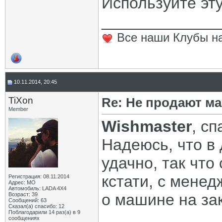
Используйте эт
_____________
Все наши Клубы на
10.11.2014, 20:45
TiXon
Re: Не продают ма
Member
Wishmaster
, с
Надеюсь, что в
удачно, так что
кстати, с мене
Регистрация: 08.11.2014
Адрес: МО
Автомобиль: LADA 4X4
о машине на зак
Возраст: 39
Сообщений: 63
Сказал(а) спасибо: 12
Поблагодарили 14 раз(а) в 9
сообщениях