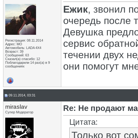
Eжик
, звонил п
очередь после т
Девушка предло
сервис обратной
Регистрация: 08.11.2014
Адрес: МО
Автомобиль: LADA 4X4
течении двух не
Возраст: 39
Сообщений: 63
Сказал(а) спасибо: 12
Поблагодарили 14 раз(а) в 9
они помогут мне
сообщениях
09.11.2014, 03:31
miraslav
Re: Не продают ма
Супер Модератор
Цитата:
Только вот со