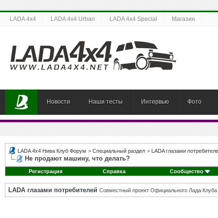
LADA 4x4
LADA 4x4 Urban
LADA 4x4 Special
Магазин
Новости
Наши тесты
Интервью
Фото
LADA 4x4 Нива Клуб Форум
>
Специальный раздел
>
LADA глазами потребител
Не продают машину, что делать?
Регистрация
Справка
Сообщество
LADA глазами потребителей
Совместный проект Официального Лада Клуба