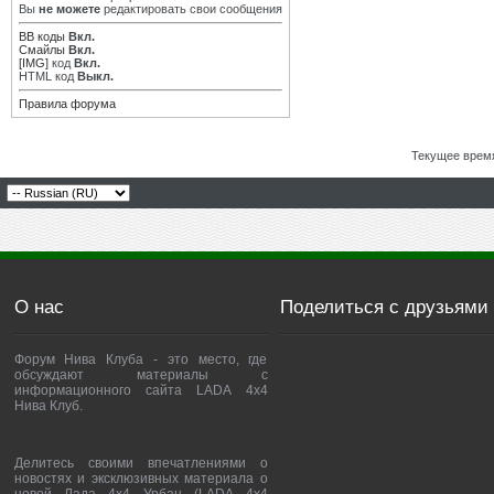
Вы
не можете
редактировать свои сообщения
BB коды
Вкл.
Смайлы
Вкл.
[IMG]
код
Вкл.
HTML код
Выкл.
Правила форума
Текущее врем
О нас
Поделиться с друзьями
Форум Нива Клуба - это место, где
обсуждают материалы с
информационного сайта LADA 4x4
Нива Клуб.
Делитесь своими впечатлениями о
новостях и эксклюзивных материала о