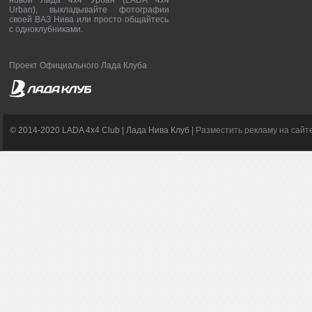
новой Лада 4х4 Урбан (LADA 4x4
Urban), выкладывайте фотографии
своей ВАЗ Нива или просто общайтесь
с одноклубниками.
Проект Официального Лада Клуба
© 2014-2020 LADA 4x4 Club | Лада Нива Клуб |
Разместить рекламу на сайт