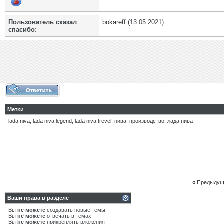
Пользователь сказал
bokareff
(13.05.2021)
cпасибо:
Метки
lada niva
,
lada niva legend
,
lada niva trevel
,
нива
,
производство
,
лада нива
«
Предыдущ
Ваши права в разделе
Вы
не можете
создавать новые темы
Вы
не можете
отвечать в темах
Вы
не можете
прикреплять вложения