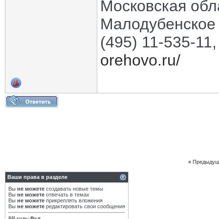
Московская обла
Малодубенское 
(495) 11-535-11
orehovo.ru/
«
Предыдущ
Ваши права в разделе
Вы
не можете
создавать новые темы
Вы
не можете
отвечать в темах
Вы
не можете
прикреплять вложения
Вы
не можете
редактировать свои сообщения
BB коды
Вкл.