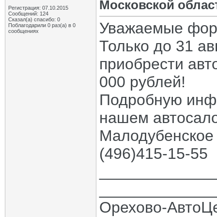
Московской облас
Регистрация: 07.10.2015
Сообщений: 124
Сказал(а) спасибо: 0
Уважаемые фор
Поблагодарили 0 раз(а) в 0
сообщениях
Только до 31 ав
приобрести авт
000 рублей!
Подробную инф
нашем автосалон
Малодубенское 
(496)415-15-55
_____________
_____________
Орехово-АвтоЦ