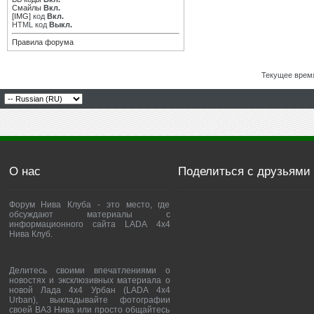
Смайлы
Вкл.
[IMG]
код
Вкл.
HTML код
Выкл.
Правила форума
Текущее врем
О нас
Поделиться с друзьями
Форум Нива Клуба - это место, где
обсуждают материалы с
информационного сайта LADA 4x4
Нива Клуб.
Делитесь своими впечатлениями о
новостях и эксклюзивных материала о
новой Лада 4х4 Урбан (LADA 4x4
Urban), выкладывайте фотографии
своей ВАЗ Нива или просто общайтесь