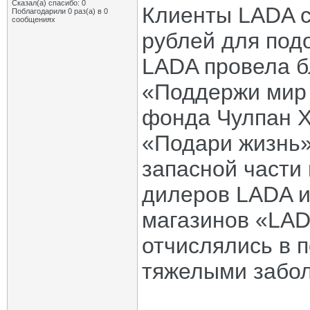
Сказал(а) спасибо: 0
Клиенты LADA с
Поблагодарили 0 раз(а) в 0
сообщениях
рублей для под
LADA провела б
«Поддержи мир 
фонда Чулпан Х
«Подари жизнь»
запасной части
дилеров LADA и
магазинов «LAD
отчислялись в 
тяжелыми забо