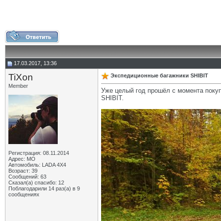
17.03.2017, 13:36
TiXon
Экспедиционные багажники SHIBIT
Member
Уже целый год прошёл с момента покуп
SHIBIT.
Регистрация: 08.11.2014
Адрес: МО
Автомобиль: LADA 4X4
Возраст: 39
Сообщений: 63
Сказал(а) спасибо: 12
Поблагодарили 14 раз(а) в 9
сообщениях