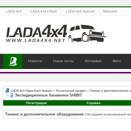
LADA 4x4
LADA 4x4 Urban
LADA 4x4 Special
Магазин
Новости
Наши тесты
Интервью
Фото
LADA 4x4 Нива Клуб Форум
>
Технический раздел
>
Тюнинг и дополнительное 
Экспедиционные багажники SHIBIT
Регистрация
Справка
Тюнинг и дополнительное оборудование
Обсуждаем всевозможный тюни