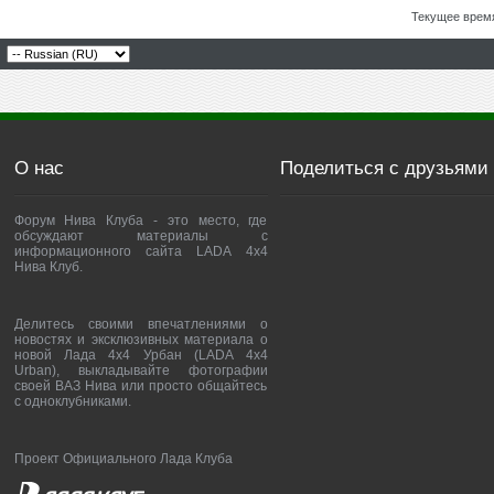
Текущее врем
О нас
Поделиться с друзьями
Форум Нива Клуба - это место, где
обсуждают материалы с
информационного сайта LADA 4x4
Нива Клуб.
Делитесь своими впечатлениями о
новостях и эксклюзивных материала о
новой Лада 4х4 Урбан (LADA 4x4
Urban), выкладывайте фотографии
своей ВАЗ Нива или просто общайтесь
с одноклубниками.
Проект Официального Лада Клуба