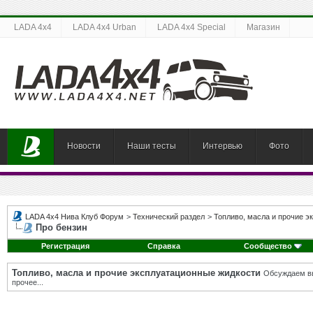
LADA 4x4
LADA 4x4 Urban
LADA 4x4 Special
Магазин
Новости
Наши тесты
Интервью
Фото
LADA 4x4 Нива Клуб Форум
>
Технический раздел
>
Топливо, масла и прочие э
Про бензин
Регистрация
Справка
Сообщество
Топливо, масла и прочие эксплуатационные жидкости
Обсуждаем вы
прочее...