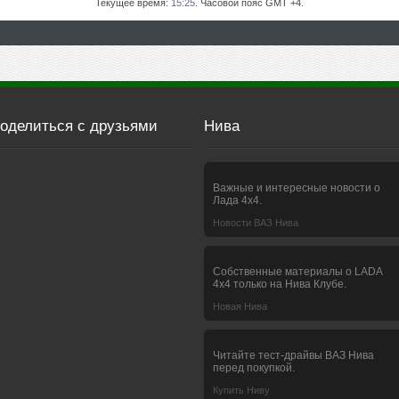
Текущее время:
15:25
. Часовой пояс GMT +4.
оделиться с друзьями
Нива
Важные и интересные новости о
Лада 4х4.
Новости ВАЗ Нива
Собственные материалы о LADA
4x4 только на Нива Клубе.
Новая Нива
Читайте тест-драйвы ВАЗ Нива
перед покупкой.
Купить Ниву