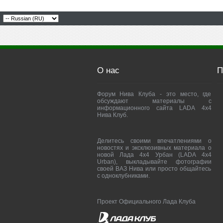
О нас
П
Форум Нива Клуба - это место, где
обсуждают материалы с
информационного сайта LADA 4x4
Нива Клуб.
Делитесь своими впечатлениями о
новостях и эксклюзивных материала о
новой Лада 4х4 Урбан (LADA 4x4
Urban), выкладывайте фотографии
своей ВАЗ Нива или просто общайтесь
с одноклубниками.
Проект Официального Лада Клуба