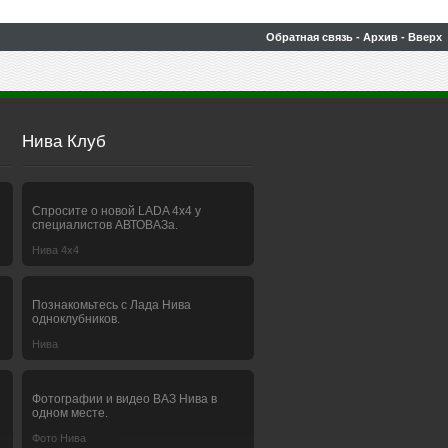
Обратная связь
-
Архив
-
Вверх
Нива Клуб
Спросите о новой LADA 4x4 у
специалистов АВТОВАЗа.
Нива 4х4
Познакомьтесь с Лада Нива
одноклубников.
Нива
Фотографии и видео ВАЗ Нива в
одном месте.
Фото Нива