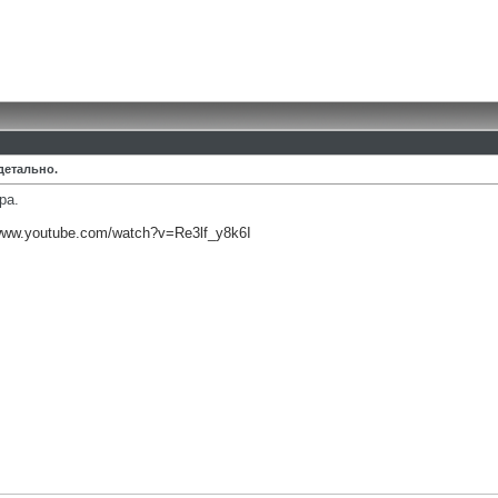
детально.
ра.
/www.youtube.com/watch?v=Re3lf_y8k6I