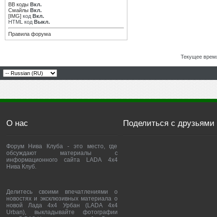
BB коды
Вкл.
Смайлы
Вкл.
[IMG]
код
Вкл.
HTML код
Выкл.
Правила форума
Текущее врем
О нас
Поделиться с друзьями
Форум Нива Клуба - это место, где
обсуждают материалы с
информационного сайта LADA 4x4
Нива Клуб.
Делитесь своими впечатлениями о
новостях и эксклюзивных материала о
новой Лада 4х4 Урбан (LADA 4x4
Urban), выкладывайте фотографии