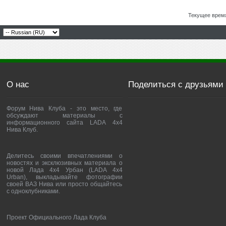
Текущее врем
О нас
Поделиться с друзьями
Форум Нива Клуба - это место, где
обсуждают материалы с
информационного сайта LADA 4x4
Нива Клуб.
Делитесь своими впечатлениями о
новостях и эксклюзивных материала о
новой Лада 4х4 Урбан (LADA 4x4
Urban), выкладывайте фотографии
своей ВАЗ Нива или просто общайтесь
с одноклубниками.
Проект Официального Лада Клуба