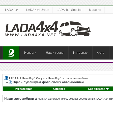
LADA 4x4
LADA 4x4 Urban
LADA 4x4 Special
Магазин
Новости
Наши тесты
Интервью
Фото
LADA 4x4 Нива Клуб Форум
>
Нива Клуб
>
Наши автомобили
Здесь публикуем фото своих автомобилей
Регистрация
Справка
Сообщество
Наши автомобили
Дневники одноклубников, обзоры собственных LADA 4x4 (В