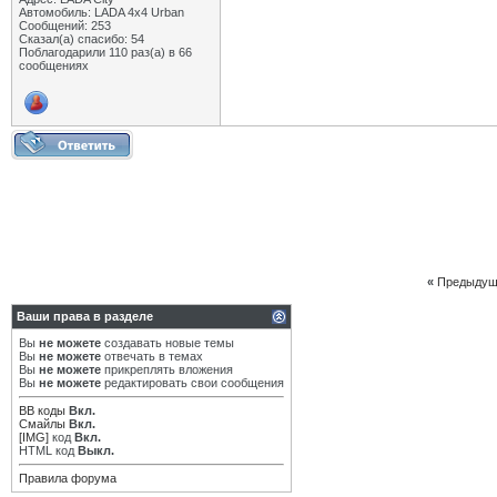
Автомобиль: LADA 4x4 Urban
Сообщений: 253
Сказал(а) спасибо: 54
Поблагодарили 110 раз(а) в 66
сообщениях
«
Предыдущ
Ваши права в разделе
Вы
не можете
создавать новые темы
Вы
не можете
отвечать в темах
Вы
не можете
прикреплять вложения
Вы
не можете
редактировать свои сообщения
BB коды
Вкл.
Смайлы
Вкл.
[IMG]
код
Вкл.
HTML код
Выкл.
Правила форума