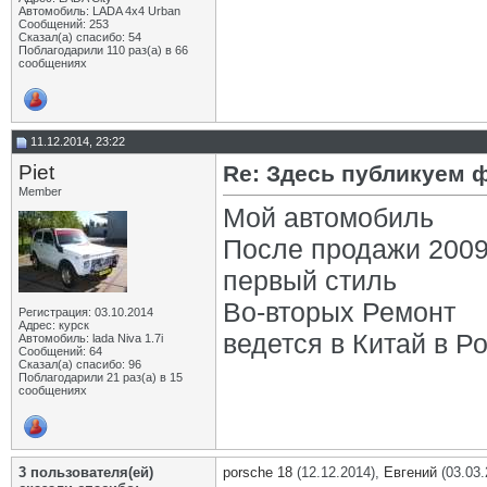
santer
Re: Здесь публикуем фото...
07.06.2015,
20:54
Автомобиль: LADA 4x4 Urban
Сообщений: 253
Юрий Ефимов
Re: Здесь публикуем фото...
16.06.2015,
14:43
Сказал(а) спасибо: 54
Поблагодарили 110 раз(а) в 66
santer
Re: Здесь публикуем фото...
17.06.2015,
19:23
сообщениях
TiXon
Re: Здесь публикуем фото...
06.07.2015,
14:00
Alex
Re: Здесь публикуем фото...
16.07.2015,
20:07
TiXon
Re: Здесь публикуем фото...
18.07.2015,
23:21
Dim4iK))
Re: Здесь публикуем фото...
05.08.2015,
13:20
11.12.2014, 23:22
Эмиль
Re: Здесь публикуем фото...
19.11.2015,
21:38
Piet
Re: Здесь публикуем 
TiXon
Re: Здесь публикуем фото...
20.04.2016,
23:14
Member
MAX Von STEPHANITZ
Re: Здесь публикуем фото...
08.01.2019,
09:50
Мой автомобиль
More
Re: Здесь публикуем фото...
25.11.2023,
00:58
После продажи 2009
первый стиль
Во-вторых Ремонт
Регистрация: 03.10.2014
Адрес: курск
ведется в Китай в Р
Автомобиль: lada Niva 1.7i
Сообщений: 64
Сказал(а) спасибо: 96
Поблагодарили 21 раз(а) в 15
сообщениях
3 пользователя(ей)
porsche 18
(12.12.2014),
Евгений
(03.03.