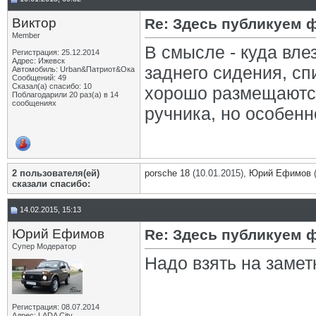
Виктор
Re: Здесь публикуем 
Member
В смысле - куда вл
Регистрация: 25.12.2014
Адрес: Ижевск
заднего сидения, с
Автомобиль: Urban&Патриот&Ока
Сообщений: 49
Сказал(а) спасибо: 10
хорошо размещаются
Поблагодарили 20 раз(а) в 14
сообщениях
ручника, но особенн
2 пользователя(ей)
porsche 18
(10.01.2015),
Юрий Ефимов
(
сказали cпасибо:
14.02.2015, 15:13
Юрий Ефимов
Re: Здесь публикуем 
Супер Модератор
Надо взять на замет
Регистрация: 08.07.2014
Адрес: LADA City