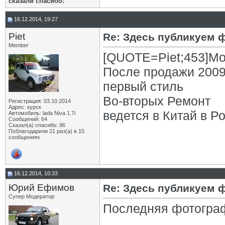
сказали cпасибо:
16.12.2014, 19:27
Piet
Re: Здесь публикуем 
Member
[QUOTE=Piet;453]Мо
После продажи 2009
первый стиль
Во-вторых Ремонт
Регистрация: 03.10.2014
Адрес: курск
ведется в Китай в Р
Автомобиль: lada Niva 1.7i
Сообщений: 64
Сказал(а) спасибо: 96
Поблагодарили 21 раз(а) в 15
сообщениях
16.12.2014, 10:33
Юрий Ефимов
Re: Здесь публикуем 
Супер Модератор
Последняя фотогра