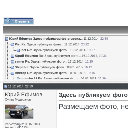
Юрий Ефимов
Здесь публикуем фото своих...
11.12.2014,
22:59
Piet
Re: Здесь публикуем фото...
11.12.2014,
23:22
Piet
Re: Здесь публикуем фото...
16.12.2014,
19:27
Юрий Ефимов
Re: Здесь публикуем фото...
16.12.2014,
10:33
santer
Re: Здесь публикуем фото...
17.12.2014,
12:29
Stёpa
Re: Здесь публикуем фото...
08.01.2015,
16:12
Виктор
Re: Здесь публикуем фото...
09.01.2015,
19:45
porsche 18
Re: Здесь публикуем фото...
09.01.2015,
22:29
Виктор
Re: Здесь публикуем фото...
10.01.2015,
09:32
11.12.2014, 22:59
Юрий Ефимов
Re: Здесь публикуем фото...
14.02.2015,
15:13
Юрий Ефимов
Здесь публикуем фото
TiXon
Re: Здесь публикуем фото...
15.02.2015,
19:15
Супер Модератор
TiXon
Re: Здесь публикуем фото...
24.03.2015,
19:59
Размещаем фото, не 
Юрий Ефимов
Re: Здесь публикуем фото...
28.03.2015,
23:50
Юрий Ефимов
Re: Здесь публикуем фото...
28.03.2015,
23:54
TiXon
Re: Здесь публикуем фото...
31.03.2015,
01:57
Регистрация: 08.07.2014
porsche 18
Re: Здесь публикуем фото...
04.06.2015,
21:39
Адрес: LADA City