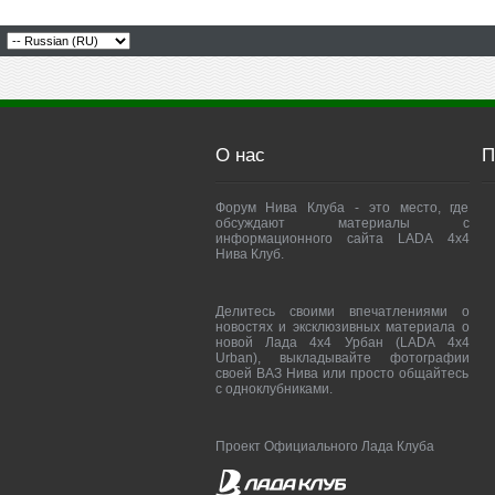
О нас
П
Форум Нива Клуба - это место, где
обсуждают материалы с
информационного сайта LADA 4x4
Нива Клуб.
Делитесь своими впечатлениями о
новостях и эксклюзивных материала о
новой Лада 4х4 Урбан (LADA 4x4
Urban), выкладывайте фотографии
своей ВАЗ Нива или просто общайтесь
с одноклубниками.
Проект Официального Лада Клуба