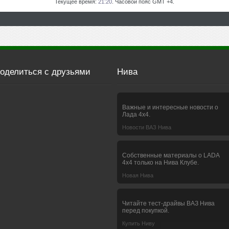
Текущее время:
21:20
. Часовой пояс GMT +4.
оделиться с друзьями
Нива
Важные и интересные новости о
Лада 4х4.
Новости ВАЗ Нива
Собственные материалы о LADA
4x4 только на Нива Клубе.
Новая Нива
Читайте тест-драйвы ВАЗ Нива
перед покупкой.
Купить Ниву