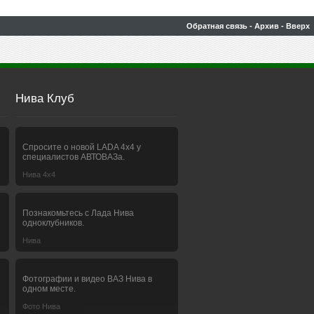
Обратная связь
-
Архив
-
Вверх
Нива Клуб
Спросите о новой LADA 4x4 у
специалистов АВТОВАЗа.
Нива 4х4
Познакомьтесь с Лада Нива
одноклубников.
Нива
Фотографии и видео ВАЗ Нива в
одном месте.
Фото Нива