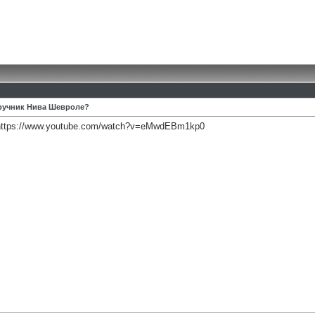
 ручник Нива Шевроле?
https://www.youtube.com/watch?v=eMwdEBm1kp0