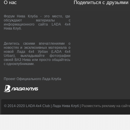
О нас
Поделиться с друзьями
Форум Нива Клуба - это место, где
обсуждают материалы с
информационного сайта LADA 4x4
Нива Клуб.
Делитесь своими впечатлениями о
новостях и эксклюзивных материала о
новой Лада 4х4 Урбан (LADA 4x4
Urban), выкладывайте фотографии
своей ВАЗ Нива или просто общайтесь
с одноклубниками.
Проект Официального Лада Клуба
© 2014-2020 LADA 4x4 Club | Лада Нива Клуб |
Разместить рекламу на сайт