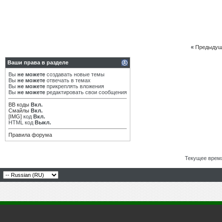
«
Предыдущ
Ваши права в разделе
Вы
не можете
создавать новые темы
Вы
не можете
отвечать в темах
Вы
не можете
прикреплять вложения
Вы
не можете
редактировать свои сообщения
BB коды
Вкл.
Смайлы
Вкл.
[IMG]
код
Вкл.
HTML код
Выкл.
Правила форума
Текущее врем