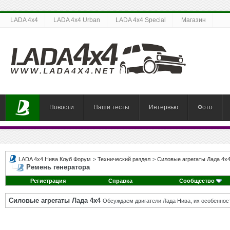
LADA 4x4
LADA 4x4 Urban
LADA 4x4 Special
Магазин
Новости
Наши тесты
Интервью
Фото
LADA 4x4 Нива Клуб Форум
>
Технический раздел
>
Силовые агрегаты Лада 4х
Ремень генератора
Регистрация
Справка
Сообщество
Силовые агрегаты Лада 4х4
Обсуждаем двигатели Лада Нива, их особенност