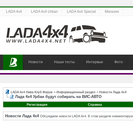
LADA 4x4
LADA 4x4 Urban
LADA 4x4 Special
Магазин
Новости
Наши тесты
Интервью
Фото
LADA 4x4 Нива Клуб Форум
>
Информационный раздел
>
Новости Лада 4х4
Лада 4х4 Урбан будут собирать на ВИС-АВТО
Регистрация
Справка
Новости Лада 4х4
Обсуждаем новости LADA 4x4. В этом разделе комментируе