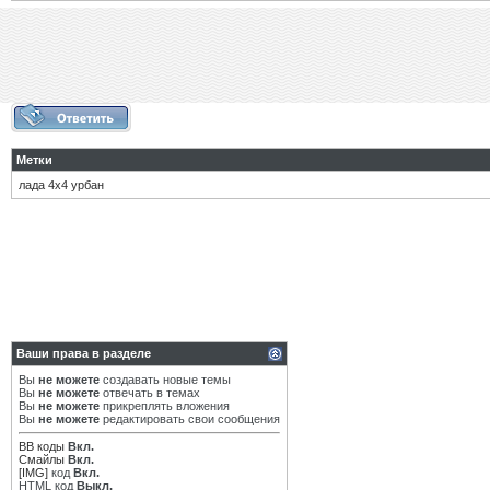
Метки
лада 4х4 урбан
Ваши права в разделе
Вы
не можете
создавать новые темы
Вы
не можете
отвечать в темах
Вы
не можете
прикреплять вложения
Вы
не можете
редактировать свои сообщения
BB коды
Вкл.
Смайлы
Вкл.
[IMG]
код
Вкл.
HTML код
Выкл.