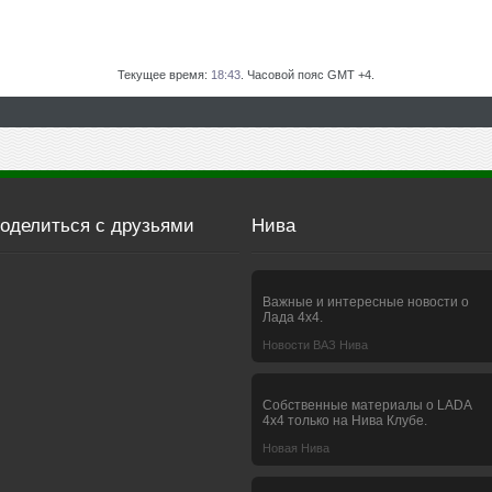
Текущее время:
18:43
. Часовой пояс GMT +4.
оделиться с друзьями
Нива
Важные и интересные новости о
Лада 4х4.
Новости ВАЗ Нива
Собственные материалы о LADA
4x4 только на Нива Клубе.
Новая Нива