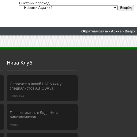
Быстрый переход
Обратная связь
-
Архив
-
Вверх
Нива Клуб
Спросите о новой LADA 4x4 у
специалистов АВТОВАЗа.
Нива 4х4
Познакомьтесь с Лада Нива
одноклубников.
Нива