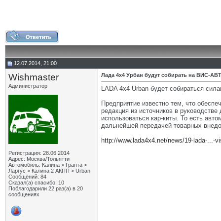
12.07.2014, 21:00
Wishmaster
Лада 4х4 Урбан будут собирать на ВИС-АВ
Администратор
LADA 4x4 Urban будет собираться си
Предприятие известно тем, что обесп
редакция из источников в руководстве
использоваться кар-киты. То есть ав
дальнейшей передачей товарных внедо
http://www.lada4x4.net/news/19-lada-...-vi
Регистрация: 28.06.2014
Адрес: Москва/Тольятти
Автомобиль: Калина > Гранта >
Ларгус > Калина 2 АКПП > Urban
Сообщений: 84
Сказал(а) спасибо: 10
Поблагодарили 22 раз(а) в 20
сообщениях