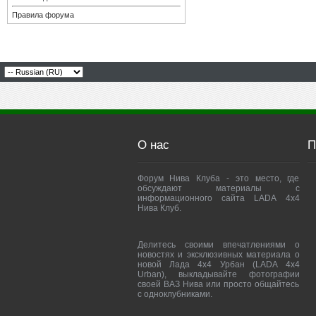
Правила форума
О нас
П
Форум Нива Клуба - это место, где
обсуждают материалы с
информационного сайта LADA 4x4
Нива Клуб.
Делитесь своими впечатлениями о
новостях и эксклюзивных материала о
новой Лада 4х4 Урбан (LADA 4x4
Urban), выкладывайте фотографии
своей ВАЗ Нива или просто общайтесь
с одноклубниками.