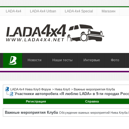
LADA 4x4
LADA 4x4 Urban
LADA 4x4 Special
Магазин
Новости
Наши тесты
Интервью
Фото
LADA 4x4 Нива Клуб Форум
>
Нива Клуб
>
Важные мероприятия Клуба
Участники автопробега «Я люблю LADA» в 9-ти городах Рос
Регистрация
Справка
Важные мероприятия Клуба
Обсуждение важных мероприятий Нива Клуба 