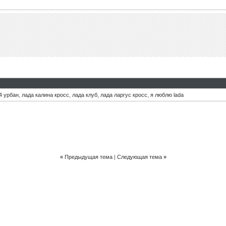
4 урбан
,
лада калина кросс
,
лада клуб
,
лада ларгус кросс
,
я люблю lada
«
Предыдущая тема
|
Следующая тема
»