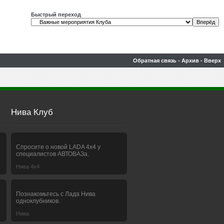
Быстрый переход
Обратная связь
-
Архив
-
Вверх
Нива Клуб
Спросите о новой LADA 4x4 у
специалистов АВТОВАЗа.
Нива 4х4
Познакомьтесь с Лада Нива
одноклубников.
Нива