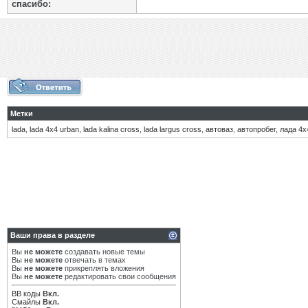
cпасибо:
Метки
lada
,
lada 4x4 urban
,
lada kalina cross
,
lada largus cross
,
автоваз
,
автопробег
,
лада 4х
Ваши права в разделе
Вы
не можете
создавать новые темы
Вы
не можете
отвечать в темах
Вы
не можете
прикреплять вложения
Вы
не можете
редактировать свои сообщения
BB коды
Вкл.
Смайлы
Вкл.