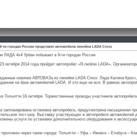
9-ти городах России представят автомобили линейки LADA Cross
м ЛАДА 4х4 Урбан побывает в 9-ти городах России
 23 октября 2014 года пройдет автопробег «Я люблю LADA». Организат
жданные новинки АВТОВАЗа из линейки LADA Cross: Лада Калина Кросс,
зданная на базе автомобилей LADA. И это еще не все. В рамках автопр
з Тольятти 16 октября. Торжественные проводы участников автопробега
 где запланирована остановка автопробега, предусмотрена насыщенная п
рительское тест-шоу. Выставку участвующих в автопробеге автомобиле
ожены услуги по установке дополнительного оборудования и аксессуар
роложен через такие города: Тольятти – Уфа – Ижевск – Елабуга – Каз