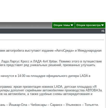
Опции темы
Опции просмотра
#
1
орами автопробега выступают издание «АвтоСреда» и Международная
 Лада Ларгус Кросс и ЛАДА 4х4 Урбан. Помимо этого в путешествие
обега представят ряд уникальных решений, призванных улучшить
 начнутся в 14:00 на площадке официального дилера LADA в
рограмма: яркая презентация новинок LADA, детская площадка «Я
й дилеры дополнят серийными автомобилями производства АВТОВАЗа.
ов на автомобили, а также удобные схемы автокредитования и
ань – Йошкар-Ола – Чебоксары – Саранск – Ульяновск – Тольятти.