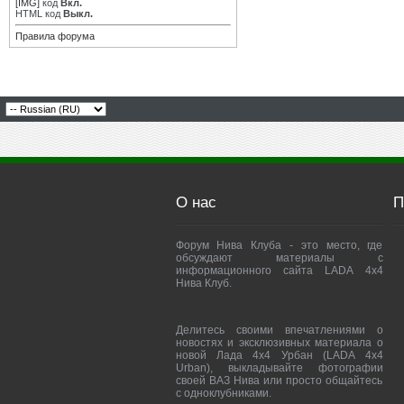
[IMG]
код
Вкл.
HTML код
Выкл.
Правила форума
О нас
П
Форум Нива Клуба - это место, где
обсуждают материалы с
информационного сайта LADA 4x4
Нива Клуб.
Делитесь своими впечатлениями о
новостях и эксклюзивных материала о
новой Лада 4х4 Урбан (LADA 4x4
Urban), выкладывайте фотографии
своей ВАЗ Нива или просто общайтесь
с одноклубниками.