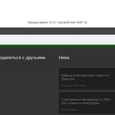
Текущее время:
01:37
. Часовой пояс GMT +4.
оделиться с друзьями
Нива
Важные и интересные новости о
Лада 4х4.
Новости ВАЗ Нива
Собственные материалы о LADA
4x4 только на Нива Клубе.
Новая Нива