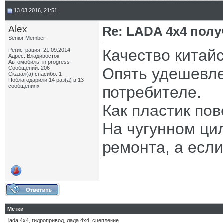
13.03.2016, 21:51
Alex
Re: LADA 4x4 пол
Senior Member
Качество китайс
Регистрация: 21.09.2014
Адрес: Владивосток
Автомобиль: in progress
Сообщений: 206
Опять удешевле
Сказал(а) спасибо: 1
Поблагодарили 14 раз(а) в 13
сообщениях
потребителе.
Как пластик пов
На чугунном ци
ремонта, а если
Метки
lada 4x4
,
гидропривод
,
лада 4х4
,
сцепление