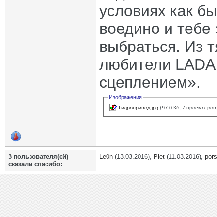
условиях как б
воедино и тебе 
выбраться. Из 
любители LADA 
сцеплением».
Изображения
Гидропривод.jpg
(97.0 Кб, 7 просмотров
3 пользователя(ей)
Le0n
(13.03.2016),
Piet
(11.03.2016),
por
сказали cпасибо: