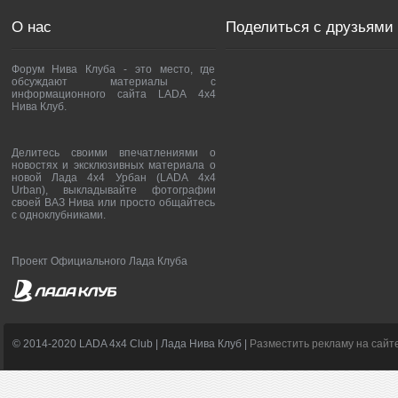
О нас
Поделиться с друзьями
Форум Нива Клуба - это место, где
обсуждают материалы с
информационного сайта LADA 4x4
Нива Клуб.
Делитесь своими впечатлениями о
новостях и эксклюзивных материала о
новой Лада 4х4 Урбан (LADA 4x4
Urban), выкладывайте фотографии
своей ВАЗ Нива или просто общайтесь
с одноклубниками.
Проект Официального Лада Клуба
© 2014-2020 LADA 4x4 Club | Лада Нива Клуб |
Разместить рекламу на сайт