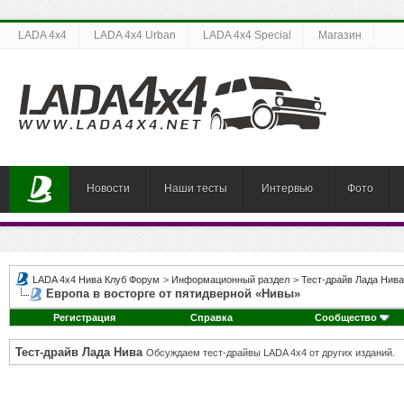
LADA 4x4
LADA 4x4 Urban
LADA 4x4 Special
Магазин
Новости
Наши тесты
Интервью
Фото
LADA 4x4 Нива Клуб Форум
>
Информационный раздел
>
Тест-драйв Лада Нива
Европа в восторге от пятидверной «Нивы»
Регистрация
Справка
Сообщество
Тест-драйв Лада Нива
Обсуждаем тест-драйвы LADA 4x4 от других изданий.