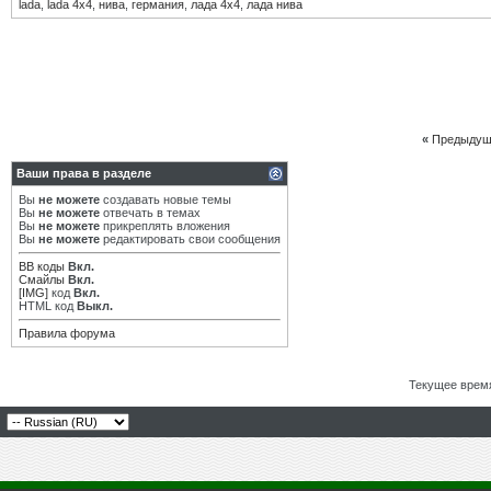
lada
,
lada 4х4
,
нива
,
германия
,
лада 4х4
,
лада нива
«
Предыдущ
Ваши права в разделе
Вы
не можете
создавать новые темы
Вы
не можете
отвечать в темах
Вы
не можете
прикреплять вложения
Вы
не можете
редактировать свои сообщения
BB коды
Вкл.
Смайлы
Вкл.
[IMG]
код
Вкл.
HTML код
Выкл.
Правила форума
Текущее врем