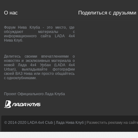
О нас
Поделиться с друзьями
Форум Нива Клуба - это место, где
обсуждают материалы с
информационного сайта LADA 4x4
Нива Клуб.
Делитесь своими впечатлениями о
новостях и эксклюзивных материала о
новой Лада 4х4 Урбан (LADA 4x4
Urban), выкладывайте фотографии
своей ВАЗ Нива или просто общайтесь
с одноклубниками.
Проект Официального Лада Клуба
© 2014-2020 LADA 4x4 Club | Лада Нива Клуб |
Разместить рекламу на сайт