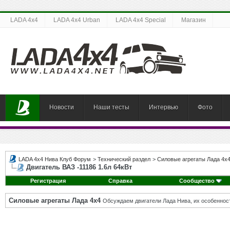
LADA 4x4
LADA 4x4 Urban
LADA 4x4 Special
Магазин
Новости
Наши тесты
Интервью
Фото
LADA 4x4 Нива Клуб Форум
>
Технический раздел
>
Силовые агрегаты Лада 4х
Двигатель ВАЗ -11186 1.6л 64кВт
Регистрация
Справка
Сообщество
Силовые агрегаты Лада 4х4
Обсуждаем двигатели Лада Нива, их особенност