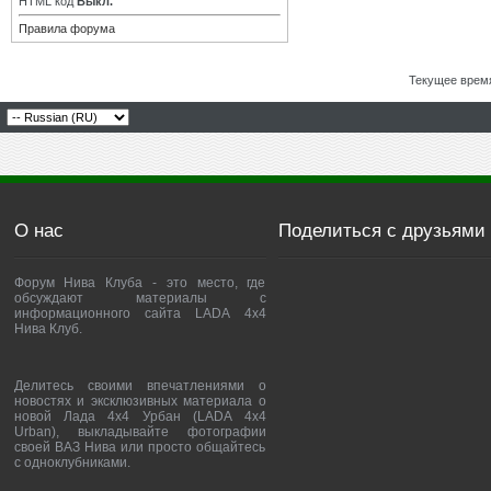
HTML код
Выкл.
Правила форума
Текущее врем
О нас
Поделиться с друзьями
Форум Нива Клуба - это место, где
обсуждают материалы с
информационного сайта LADA 4x4
Нива Клуб.
Делитесь своими впечатлениями о
новостях и эксклюзивных материала о
новой Лада 4х4 Урбан (LADA 4x4
Urban), выкладывайте фотографии
своей ВАЗ Нива или просто общайтесь
с одноклубниками.