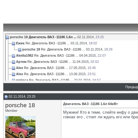
porsche 18
Двигатель ВАЗ -11186 1.6л ...
02.11.2014,
23:25
Eжик
Re: Двигатель ВАЗ -11186 ...
03.11.2014,
18:02
porsche 18
Re: Двигатель ВАЗ -11186 ...
03.11.2014,
18:29
Akella1982
Re: Двигатель ВАЗ -11186 ...
04.04.2015,
22:07
Артем
Re: Двигатель ВАЗ -11186 ...
11.04.2015,
02:02
Alex
Re: Двигатель ВАЗ -11186 ...
17.05.2015,
15:45
Alex
Re: Двигатель ВАЗ -11186 ...
13.06.2015,
23:51
mirinca
Re: Двигатель ВАЗ -11186 ...
22.01.2016,
04:57
porsche 18
Re: Двигатель ВАЗ -11186 ...
22.01.2016,
21:19
Предыд
mirinca
Re: Двигатель ВАЗ -11186 ...
22.01.2016,
22:04
02.11.2014, 23:25
porsche 18
Re: Двигатель ВАЗ -11186 ...
22.01.2016,
23:14
porsche 18
Двигатель ВАЗ -11186 1.6л 64кВт
mirinca
Re: Двигатель ВАЗ -11186 ...
22.01.2016,
23:38
Member
porsche 18
Re: Двигатель ВАЗ -11186 ...
23.01.2016,
19:45
Мужики! Кто в теме, слейте инфу о двиг
говнах его , стоит ли ждать его или б
mirinca
Re: Двигатель ВАЗ -11186 ...
23.01.2016,
20:48