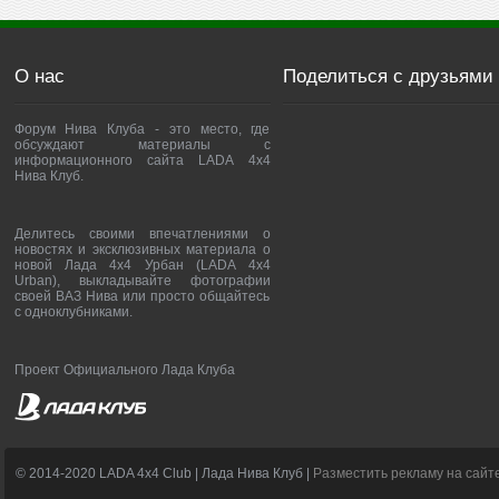
О нас
Поделиться с друзьями
Форум Нива Клуба - это место, где
обсуждают материалы с
информационного сайта LADA 4x4
Нива Клуб.
Делитесь своими впечатлениями о
новостях и эксклюзивных материала о
новой Лада 4х4 Урбан (LADA 4x4
Urban), выкладывайте фотографии
своей ВАЗ Нива или просто общайтесь
с одноклубниками.
Проект Официального Лада Клуба
© 2014-2020 LADA 4x4 Club | Лада Нива Клуб |
Разместить рекламу на сайт