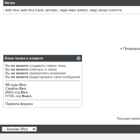
Метки
lada niva
,
lada niva travel
,
автоваз
,
лада нива тревел
,
лада запад тольятти
«
Предыдущ
Ваши права в разделе
Вы
не можете
создавать новые темы
Вы
не можете
отвечать в темах
Вы
не можете
прикреплять вложения
Вы
не можете
редактировать свои сообщения
BB коды
Вкл.
Смайлы
Вкл.
[IMG]
код
Вкл.
HTML код
Выкл.
Правила форума
Текущее врем