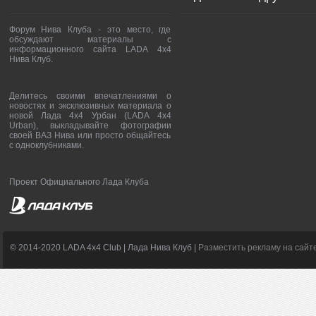
Форум Нива Клуба - это место, где
обсуждают материалы с
информационного сайта LADA 4x4
Нива Клуб.
Делитесь своими впечатлениями о
новостях и эксклюзивных материала о
новой Лада 4х4 Урбан (LADA 4x4
Urban), выкладывайте фотографии
своей ВАЗ Нива или просто общайтесь
с одноклубниками.
Проект Официального Лада Клуба
© 2014-2020 LADA 4x4 Club | Лада Нива Клуб |
Разместить рекламу на сайт