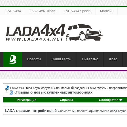
LADA 4x4
LADA 4x4 Urban
LADA 4x4 Special
Магазин
Новости
Наши тесты
Интервью
Фото
LADA 4x4 Нива Клуб Форум
>
Специальный раздел
>
LADA глазами потребител
Отзывы о новых купленных автомобилях
Регистрация
Справка
Сообщество
LADA глазами потребителей
Совместный проект Официального Лада Клуба