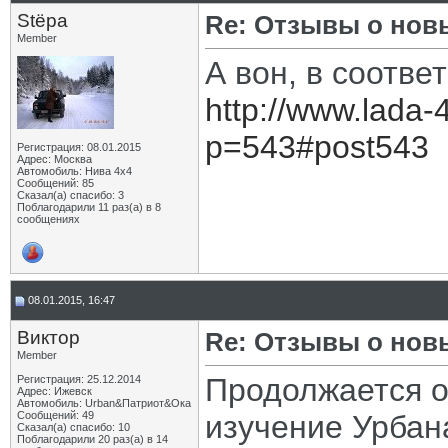
Stёpa
Re: Отзывы о нов
Member
А вон, в соотве
http://www.lada-
p=543#post543
Регистрация: 08.01.2015
Адрес: Москва
Автомобиль: Нива 4х4
Сообщений: 85
Сказал(а) спасибо: 3
Поблагодарили 11 раз(а) в 8
сообщениях
08.01.2015, 16:47
Виктор
Re: Отзывы о нов
Member
Продолжается о
Регистрация: 25.12.2014
Адрес: Ижевск
Автомобиль: Urban&Патриот&Ока
Сообщений: 49
изучение Урбана
Сказал(а) спасибо: 10
Поблагодарили 20 раз(а) в 14