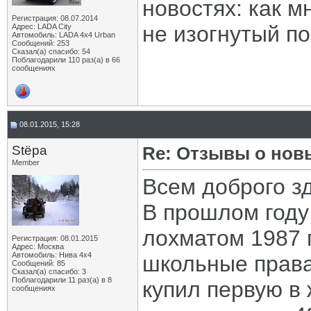
новостях: как м
Регистрация: 08.07.2014
не изогнутый п
Адрес: LADA City
Автомобиль: LADA 4x4 Urban
Сообщений: 253
Сказал(а) спасибо: 54
Поблагодарили 110 раз(а) в 66
сообщениях
08.01.2015, 15:28
Stёpa
Re: Отзывы о нов
Member
Всем доброго з
В прошлом году
лохматом 1987 г
Регистрация: 08.01.2015
Адрес: Москва
Автомобиль: Нива 4х4
школьные права 
Сообщений: 85
Сказал(а) спасибо: 3
Поблагодарили 11 раз(а) в 8
купил первую в
сообщениях