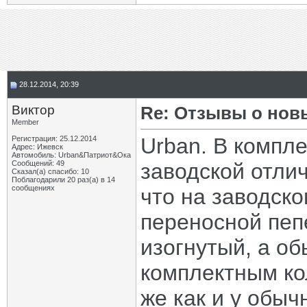
28.12.2014, 20:39
Виктор
Re: Отзывы о нов
Member
Urban. В компле
Регистрация: 25.12.2014
Адрес: Ижевск
Автомобиль: Urban&Патриот&Ока
Сообщений: 49
заводской отлич
Сказал(а) спасибо: 10
Поблагодарили 20 раз(а) в 14
сообщениях
что на заводско
переносной пеп
изогнутый, а о
комплектным ко
же как и у обы