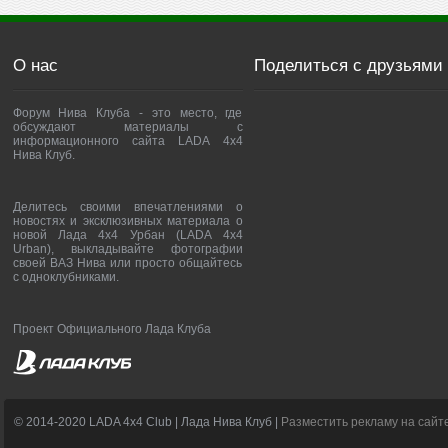
О нас
Поделиться с друзьями
Форум Нива Клуба - это место, где
обсуждают материалы с
информационного сайта LADA 4x4
Нива Клуб.
Делитесь своими впечатлениями о
новостях и эксклюзивных материала о
новой Лада 4х4 Урбан (LADA 4x4
Urban), выкладывайте фотографии
своей ВАЗ Нива или просто общайтесь
с одноклубниками.
Проект Официального Лада Клуба
© 2014-2020 LADA 4x4 Club | Лада Нива Клуб |
Разместить рекламу на сайт