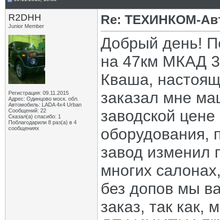
R2DHH
Re: ТЕХИНКОМ-Ав
Junior Member
Добрый день! П
на 47км МКАД 3
Кваша, настоящ
заказал мне ма
Регистрация: 09.11.2015
Адрес: Одинцово моск. обл.
Автомобиль: LADA 4x4 Urban
заводской цене
Сообщений: 22
Сказал(а) спасибо: 1
Поблагодарили 8 раз(а) в 4
сообщениях
оборудования, 
завод изменил 
многих салонах,
без допов мы в
заказ, так как