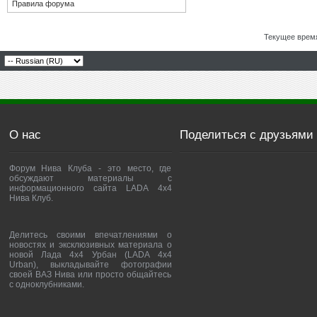
Правила форума
Текущее врем
О нас
Поделиться с друзьями
Форум Нива Клуба - это место, где
обсуждают материалы с
информационного сайта LADA 4x4
Нива Клуб.
Делитесь своими впечатлениями о
новостях и эксклюзивных материала о
новой Лада 4х4 Урбан (LADA 4x4
Urban), выкладывайте фотографии
своей ВАЗ Нива или просто общайтесь
с одноклубниками.