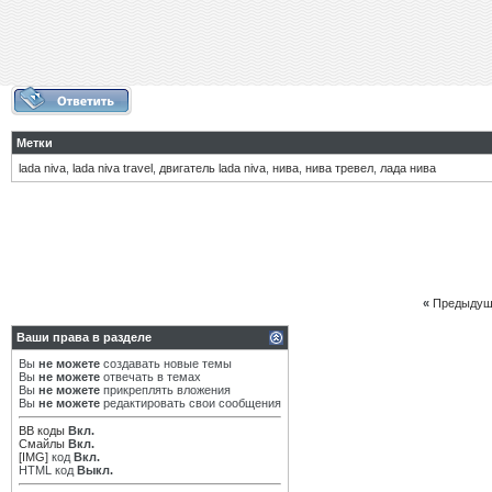
Метки
lada niva
,
lada niva travel
,
двигатель lada niva
,
нива
,
нива тревел
,
лада нива
«
Предыдущ
Ваши права в разделе
Вы
не можете
создавать новые темы
Вы
не можете
отвечать в темах
Вы
не можете
прикреплять вложения
Вы
не можете
редактировать свои сообщения
BB коды
Вкл.
Смайлы
Вкл.
[IMG]
код
Вкл.
HTML код
Выкл.