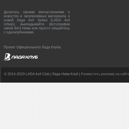
Делитесь своими впечатлениями о
новостях и эксклюзивных материала о
новой Лада 4х4 Урбан (LADA 4x4
Urban), выкладывайте фотографии
своей ВАЗ Нива или просто общайтесь
с одноклубниками.
Проект Официального Лада Клуба
© 2014-2020 LADA 4x4 Club | Лада Нива Клуб |
Разместить рекламу на сайт