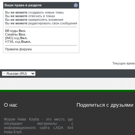
Ваши права в разделе
Вы
не можете
создавать новые темы
Вы
не можете
отвечать в темах
Вы
не можете
прикреплять вложения
Вы
не можете
редактировать свои сообщения
BB коды
Вкл.
Смайлы
Вкл.
[IMG]
код
Вкл.
HTML код
Выкл.
Правила форума
Текущее врем
О нас
Поделиться с друзьями
Форум Нива Клуба - это место, где
обсуждают материалы с
информационного сайта LADA 4x4
Нива Клуб.