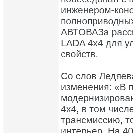
инженером-конс
полноприводных
АВТОВАЗа расск
LADA 4x4 для у
свойств.
Со слов Ледяев
изменения: «В 
модернизирован
4x4, в том числ
трансмиссию, т
интерьер. На 4