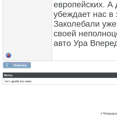
европейских. А 
убеждает нас в э
Заколебали уже,
своей неполноц
авто Ура Впере
Метки
тест-драйв ваз нива
«
Предыдущ