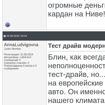
огромные деньг
кардан на Ниве
02.08.2019, 03:24
AnnaLudvigovna
Тест драйв модер
Junior Member
Блин, как всегд
Регистрация: 01.08.2019
Автомобиль: LADA 4x4
Сообщений: 5
Сказал(а) спасибо: 0
неполноценност
Поблагодарили 0 раз(а) в 0
сообщениях
тест-драйв, но.
на европейские 
авто. Он именно
нашего климата,