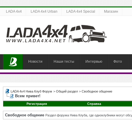
LADA 4x4
LADA 4x4 Urban
LADA 4x4 Special
Магазин
Новости
Наши тесты
Интервью
Фото
LADA 4x4 Нива Клуб Форум
>
Общий раздел
>
Свободное общение
Всем привет!
Регистрация
Справка
Свободное общение
Раздел форума Нива Клуба, где одноклубники могут об