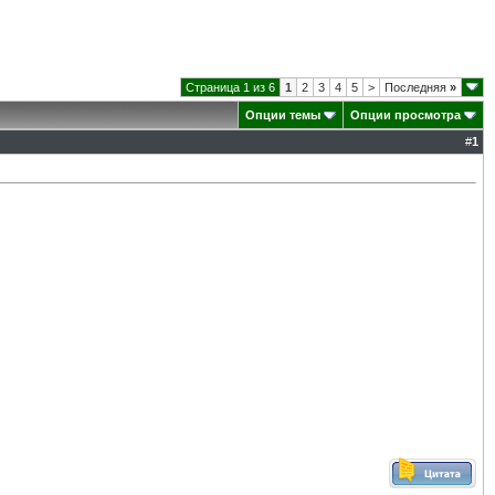
Страница 1 из 6
1
2
3
4
5
>
Последняя
»
Опции темы
Опции просмотра
#
1