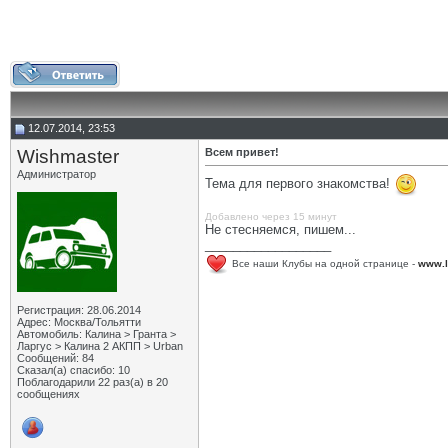
12.07.2014, 23:53
Wishmaster
Всем привет!
Администратор
Тема для первого знакомства!
Добавлено через 15 минут
Не стесняемся, пишем...
__________________
Все наши Клубы на одной странице -
www.l
Регистрация: 28.06.2014
Адрес: Москва/Тольятти
Автомобиль: Калина > Гранта >
Ларгус > Калина 2 АКПП > Urban
Сообщений: 84
Сказал(а) спасибо: 10
Поблагодарили 22 раз(а) в 20
сообщениях