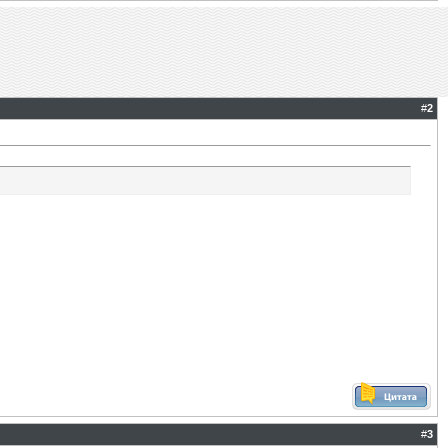
#
2
#
3