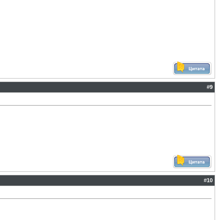
#
9
#
10