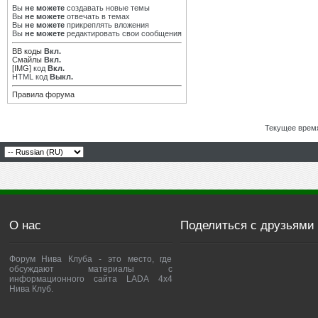
Вы
не можете
создавать новые темы
Вы
не можете
отвечать в темах
Вы
не можете
прикреплять вложения
Вы
не можете
редактировать свои сообщения
BB коды
Вкл.
Смайлы
Вкл.
[IMG]
код
Вкл.
HTML код
Выкл.
Правила форума
Текущее врем
О нас
Поделиться с друзьями
Форум Нива Клуба - это место, где
обсуждают материалы с
информационного сайта LADA 4x4
Нива Клуб.