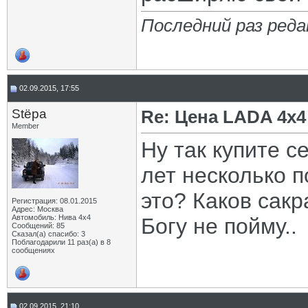
Последний раз реда
02.09.2015, 17:55
Stёpa
Re: Цена LADA 4x4
Member
Ну так купите с
лет несколько п
это? Каков сак
Регистрация: 08.01.2015
Адрес: Москва
Автомобиль: Нива 4х4
Богу не пойму..
Сообщений: 85
Сказал(а) спасибо: 3
Поблагодарили 11 раз(а) в 8
сообщениях
02.09.2015, 21:10