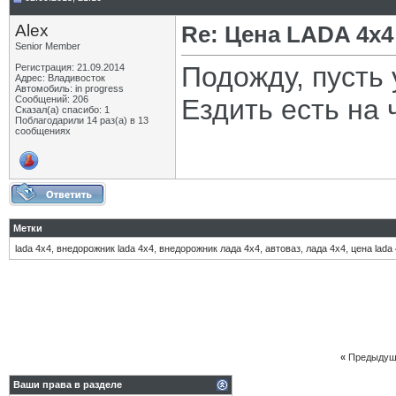
Alex
Re: Цена LADA 4x4
Senior Member
Подожду, пусть 
Регистрация: 21.09.2014
Адрес: Владивосток
Автомобиль: in progress
Сообщений: 206
Ездить есть на ч
Сказал(а) спасибо: 1
Поблагодарили 14 раз(а) в 13
сообщениях
Метки
lada 4x4
,
внедорожник lada 4x4
,
внедорожник лада 4х4
,
автоваз
,
лада 4х4
,
цена lada
«
Предыдущ
Ваши права в разделе