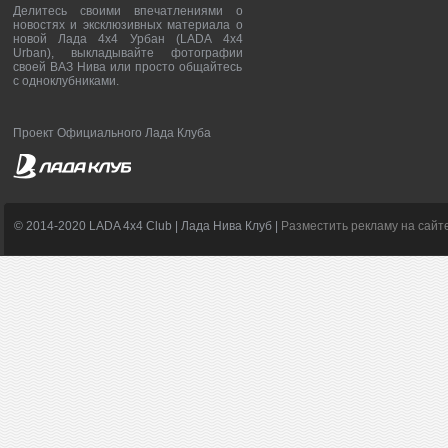
Делитесь своими впечатлениями о
новостях и эксклюзивных материала о
новой Лада 4х4 Урбан (LADA 4x4
Urban), выкладывайте фотографии
своей ВАЗ Нива или просто общайтесь
с одноклубниками.
Проект Официального Лада Клуба
© 2014-2020 LADA 4x4 Club | Лада Нива Клуб |
Разместить рекламу на сайт