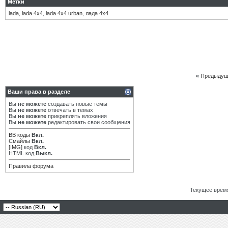
Метки
lada
,
lada 4х4
,
lada 4х4 urban
,
лада 4х4
«
Предыдущ
Ваши права в разделе
Вы
не можете
создавать новые темы
Вы
не можете
отвечать в темах
Вы
не можете
прикреплять вложения
Вы
не можете
редактировать свои сообщения
BB коды
Вкл.
Смайлы
Вкл.
[IMG]
код
Вкл.
HTML код
Выкл.
Правила форума
Текущее врем