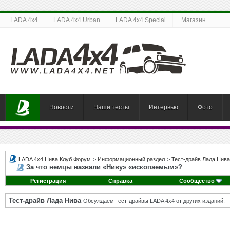
LADA 4x4
LADA 4x4 Urban
LADA 4x4 Special
Магазин
Новости
Наши тесты
Интервью
Фото
LADA 4x4 Нива Клуб Форум
>
Информационный раздел
>
Тест-драйв Лада Нива
За что немцы назвали «Ниву» «ископаемым»?
Регистрация
Справка
Сообщество
Тест-драйв Лада Нива
Обсуждаем тест-драйвы LADA 4x4 от других изданий.