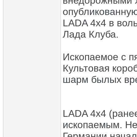
внедорожными 
опубликованную
LADA 4х4 в вол
Лада Клуба.
Ископаемое с п
Культовая коро
шарм былых вр
LADA 4х4 (ране
ископаемым. Не
Германии начал