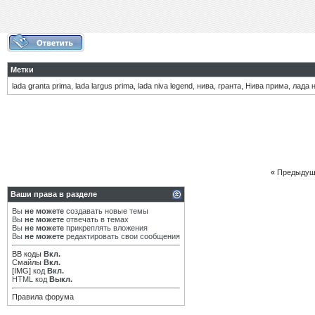
Метки
lada granta prima
,
lada largus prima
,
lada niva legend
,
нива
,
гранта
,
Нива прима
,
лада 
«
Предыдущ
Ваши права в разделе
Вы
не можете
создавать новые темы
Вы
не можете
отвечать в темах
Вы
не можете
прикреплять вложения
Вы
не можете
редактировать свои сообщения
BB коды
Вкл.
Смайлы
Вкл.
[IMG]
код
Вкл.
HTML код
Выкл.
Правила форума