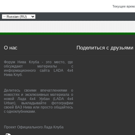
Текущее врем
О нас
Поделиться с друзьями
Форум Нива Клуба - это место, где
обсуждают материалы с
информационного сайта LADA 4x4
Нива Клуб.
Делитесь своими впечатлениями о
новостях и эксклюзивных материала о
новой Лада 4х4 Урбан (LADA 4x4
Urban), выкладывайте фотографии
своей ВАЗ Нива или просто общайтесь
с одноклубниками.
Проект Официального Лада Клуба