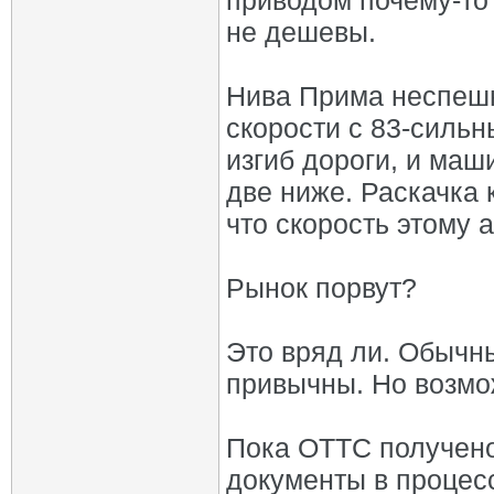
приводом почему-то
не дешевы.
Нива Прима неспешн
скорости с 83‑силь
изгиб дороги, и маш
две ниже. Раскачка 
что скорость этому 
Рынок порвут?
Это вряд ли. Обычн
привычны. Но возмо
Пока ОТТС получено
документы в процес