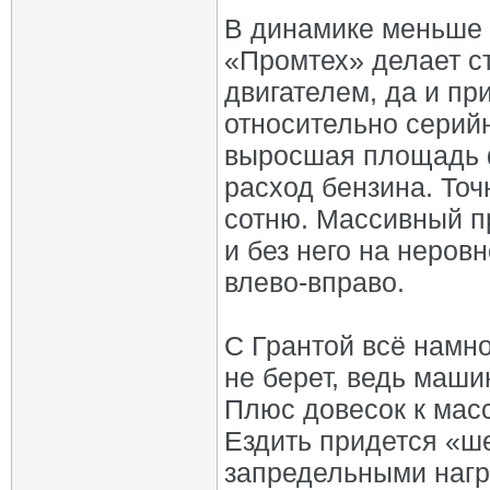
В динамике меньше 
«Промтех» делает с
двигателем, да и пр
относительно серийн
выросшая площадь 
расход бензина. То
сотню. Массивный п
и без него на неров
влево‑вправо.
С Грантой всё намн
не берет, ведь маш
Плюс довесок к масс
Ездить придется «ше
запредельными нагр