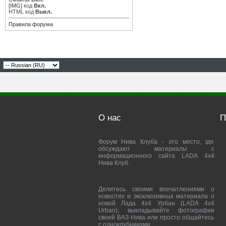
[IMG]
код
Вкл.
HTML код
Выкл.
Правила форума
О нас
П
Форум Нива Клуба - это место, где
обсуждают материалы с
информационного сайта LADA 4x4
Нива Клуб.
Делитесь своими впечатлениями о
новостях и эксклюзивных материала о
новой Лада 4х4 Урбан (LADA 4x4
Urban), выкладывайте фотографии
своей ВАЗ Нива или просто общайтесь
с одноклубниками.