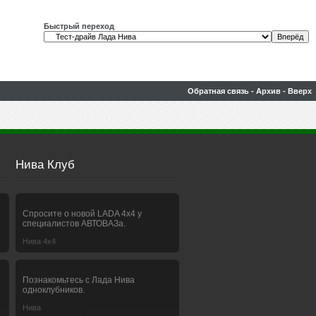
Быстрый переход
Обратная связь
-
Архив
-
Вверх
Нива Клуб
Спросите о новой LADA 4x4 у
специалистов АВТОВАЗа.
Нива 4х4
Познакомьтесь с Лада Нива
одноклубников.
Нива