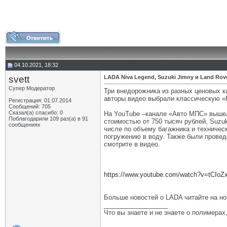
04.10.2021, 18:32
svett
LADA Niva Legend, Suzuki Jimny и Land Ro
Супер Модератор
Три внедорожника из разных ценовых к
авторы видео выбрали классическую «
Регистрация: 01.07.2014
Сообщений: 705
Сказал(а) спасибо: 0
На YouTube –канале «Авто МПС» вышел 
Поблагодарили 109 раз(а) в 91
стоимостью от 750 тысяч рублей, Suzuki
сообщениях
числе по объему багажника и техничес
погружению в воду. Также были прове
смотрите в видео.
https://www.youtube.com/watch?v=tCIo
Больше новостей о LADA читайте на н
__________________
Что вы знаете и не знаете о полимерах