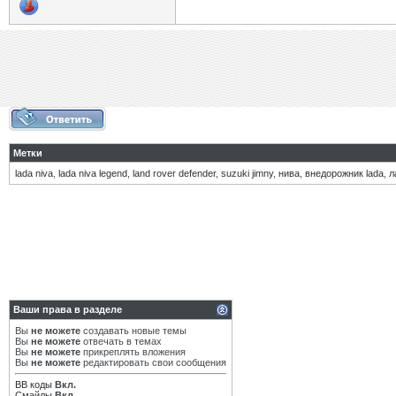
Метки
lada niva
,
lada niva legend
,
land rover defender
,
suzuki jimny
,
нива
,
внедорожник lada
,
л
Ваши права в разделе
Вы
не можете
создавать новые темы
Вы
не можете
отвечать в темах
Вы
не можете
прикреплять вложения
Вы
не можете
редактировать свои сообщения
BB коды
Вкл.
Смайлы
Вкл.