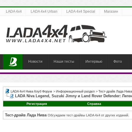
LADA 4x4
LADA 4x4 Urban
LADA 4x4 Special
Магазин
Новости
Наши тесты
Интервью
Фото
LADA 4x4 Нива Клуб Форум
>
Информационный раздел
>
Тест-драйв Лада Нива
LADA Niva Legend, Suzuki Jimny и Land Rover Defender: Ле
Регистрация
Справка
Тест-драйв Лада Нива
Обсуждаем тест-драйвы LADA 4x4 от других изданий.