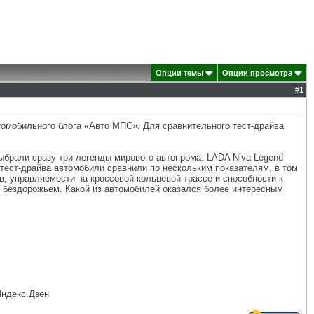
Опции темы
Опции просмотра
#
1
томобильного блога «Авто МПС». Для сравнительного тест-драйва
ыбрали сразу три легенды мирового автопрома: LADA Niva Legend
оде тест-драйва автомобили сравнили по нескольким показателям, в том
, управляемости на кроссовой кольцевой трассе и способности к
 бездорожьем. Какой из автомобилей оказался более интересным
Яндекс.Дзен