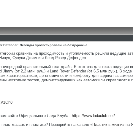
ver Defender: Легенды протестировали на бездорожье
атегорий сравнить на проходимость и утопляемость решили ведущие ав
Ниву», Сузуки Джимни и Ленд Ровер Дефендер.
очередной сравнительный тест-драйв. В этот раз для теста ведущие в
 Jimny (от 2,2 млн. руб.) и Land Rover Defender (от 6,5 млн руб.). В х
ким характеристикам, эргономичности и комфорту для задних пассажиров
дены несколько тестов, демонстрирующих как автомобили справляются с
ZxVzQh8
овом сайте Официального Лада Клуба -
https://www.ladaclub.net/
, пластмассах и пластике? Проверяйте на канале «
Пластик в жизни
» на 