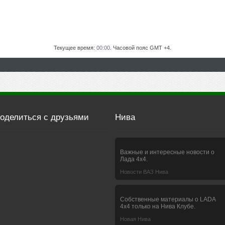
Текущее время:
00:00
. Часовой пояс GMT +4.
оделиться с друзьями
Нива
Важные и интересные новости о
Лада 4х4.
Новости ВАЗ Нива
Собственные материалы о LADA
4x4 только на Нива Клубе.
Новая Нива