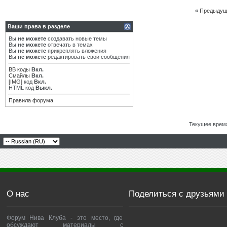
«
Предыдущ
Ваши права в разделе
Вы
не можете
создавать новые темы
Вы
не можете
отвечать в темах
Вы
не можете
прикреплять вложения
Вы
не можете
редактировать свои сообщения
BB коды
Вкл.
Смайлы
Вкл.
[IMG]
код
Вкл.
HTML код
Выкл.
Правила форума
Текущее врем
О нас
Поделиться с друзьями
Форум Нива Клуба - это место, где
обсуждают материалы с