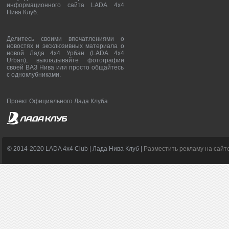
информационного сайта LADA 4x4
Нива Клуб.
Делитесь своими впечатлениями о
новостях и эксклюзивных материала о
новой Лада 4х4 Урбан (LADA 4x4
Urban), выкладывайте фотографии
своей ВАЗ Нива или просто общайтесь
с одноклубниками.
Проект Официального Лада Клуба
© 2014-2020 LADA 4x4 Club | Лада Нива Клуб |
Разместить рекламу на сайт