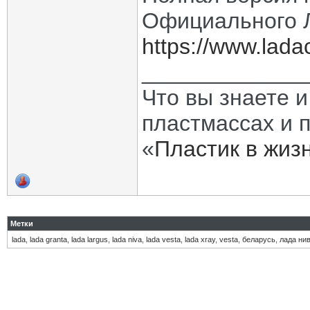
Официального 
https://www.ladac
_____________
Что вы знаете и
пластмассах и 
«
Пластик в жиз
Метки
lada
,
lada granta
,
lada largus
,
lada niva
,
lada vesta
,
lada xray
,
vesta
,
беларусь
,
лада ни