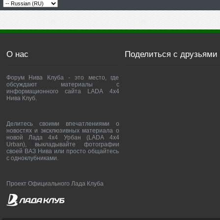
О нас
Поделиться с друзьями
Форум Нива Клуба - это место, где
обсуждают материалы с
информационного сайта LADA 4x4
Нива Клуб.
Делитесь своими впечатлениями о
новостях и эксклюзивных материала о
новой Лада 4х4 Урбан (LADA 4x4
Urban), выкладывайте фотографии
своей ВАЗ Нива или просто общайтесь
с одноклубниками.
Проект Официального Лада Клуба