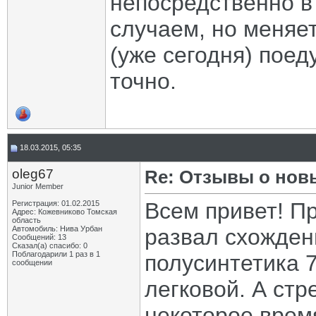
непосредственно в
случаем, но меняет
(уже сегодня) поед
точно.
18.03.2015, 05:35
oleg67
Re: Отзывы о нов
Junior Member
Всем привет! П
Регистрация: 01.02.2015
Адрес: Кожевниково Томская
область
Автомобиль: Нива Урбан
развал схожден
Сообщений: 13
Сказал(а) спасибо: 0
Поблагодарили 1 раз в 1
полусинтетика 7
сообщении
легковой. А стр
некоторое врем