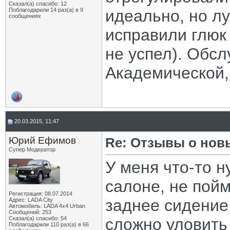
Сказал(а) спасибо: 12
Поблагодарили 14 раз(а) в 9
идеально, но л
сообщениях
исправили глюк
не успел). Обс
Академической, 
20.03.2015, 11:47
Юрий Ефимов
Re: Отзывы о нов
Супер Модератор
У меня что-то н
салоне, не пойм
Регистрация: 08.07.2014
заднее сидение
Адрес: LADA City
Автомобиль: LADA 4x4 Urban
Сообщений: 253
Сказал(а) спасибо: 54
сложно уловить
Поблагодарили 110 раз(а) в 66