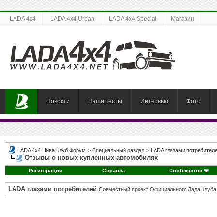
LADA 4x4
LADA 4x4 Urban
LADA 4x4 Special
Магазин
Новости
Наши тесты
Интервью
Фото
LADA 4x4 Нива Клуб Форум
>
Специальный раздел
>
LADA глазами потребител
Отзывы о новых купленных автомобилях
Регистрация
Справка
Сообщество
LADA глазами потребителей
Совместный проект Официального Лада Клуба