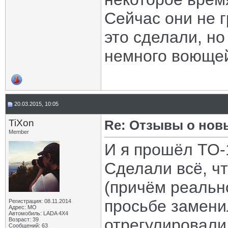
Сейчас они не г
это сделали, но
немного воющей
20.03.2015, 10:05
TiXon
Re: Отзывы о нов
Member
И я прошёл ТО
Сделали всё, ч
(причём реальн
просьбе замени
Регистрация: 08.11.2014
Адрес: МО
Автомобиль: LADA 4X4
отрегулировали
Возраст: 39
Сообщений: 63