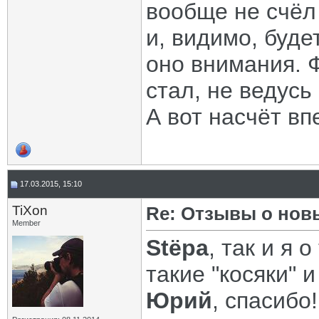
вообще не счёл 
и, видимо, буд
оно внимания. Ф
стал, не ведусь
А вот насчёт вп
17.03.2015, 15:10
TiXon
Re: Отзывы о нов
Member
Stёpa
, так и я 
такие "косяки" 
Юрий
, спасибо