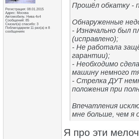
Прошёл обкатку - 
Регистрация: 08.01.2015
Адрес: Москва
Автомобиль: Нива 4х4
Обнаруженные нед
Сообщений: 85
Сказал(а) спасибо: 3
Поблагодарили 11 раз(а) в 8
- Изначально был 
сообщениях
(исправлено);
- Не работала защё
гарантии);
- Необходимо сдела
машину немного тя
- Стрелка ДУТ немн
положения при полн
Впечатления искл
мне больше, чем я 
Я про эти мело