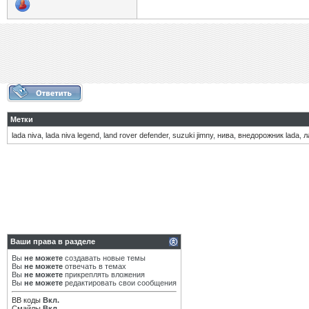
Метки
lada niva
,
lada niva legend
,
land rover defender
,
suzuki jimny
,
нива
,
внедорожник lada
,
л
Ваши права в разделе
Вы
не можете
создавать новые темы
Вы
не можете
отвечать в темах
Вы
не можете
прикреплять вложения
Вы
не можете
редактировать свои сообщения
BB коды
Вкл.
Смайлы
Вкл.