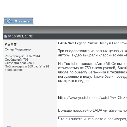
04.10.2021, 18:32
svett
LADA Niva Legend, Suzuki Jimny и Land Ro
Супер Модератор
Три внедорожника из разных ценовых к
авторы видео выбрали классическую «
Регистрация: 01.07.2014
Сообщений: 705
Сказал(а) спасибо: 0
На YouTube –канале «Авто МПС» вышел 
Поблагодарили 109 раз(а) в 91
стоимостью от 750 тысяч рублей, Suzuki
сообщениях
числе по объему багажника и техничес
погружению в воду. Также были прове
смотрите в видео.
https://www.youtube.com/watch?v=tCIo
Больше новостей о LADA читайте на н
__________________
Что вы знаете и не знаете о полимерах