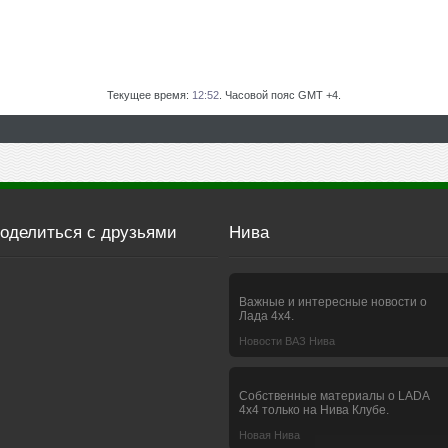
Текущее время:
12:52
. Часовой пояс GMT +4.
оделиться с друзьями
Нива
Важные и интересные новости о
Лада 4х4.
Новости ВАЗ Нива
Собственные материалы о LADA
4x4 только на Нива Клубе.
Новая Нива