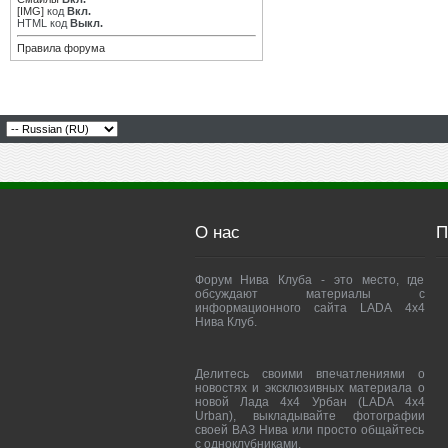
[IMG]
код
Вкл.
HTML код
Выкл.
Правила форума
О нас
П
Форум Нива Клуба - это место, где
обсуждают материалы с
информационного сайта LADA 4x4
Нива Клуб.
Делитесь своими впечатлениями о
новостях и эксклюзивных материала о
новой Лада 4х4 Урбан (LADA 4x4
Urban), выкладывайте фотографии
своей ВАЗ Нива или просто общайтесь
с одноклубниками.