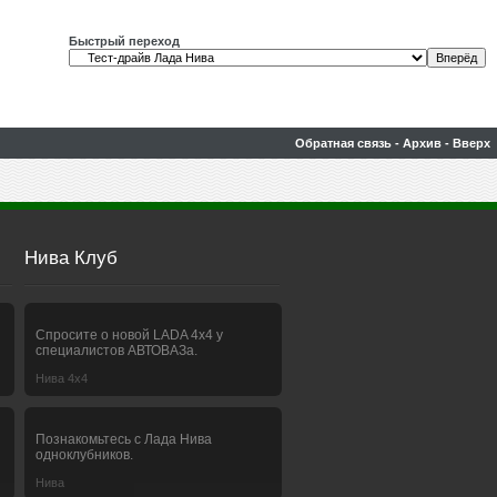
Быстрый переход
Обратная связь
-
Архив
-
Вверх
Нива Клуб
Спросите о новой LADA 4x4 у
специалистов АВТОВАЗа.
Нива 4х4
Познакомьтесь с Лада Нива
одноклубников.
Нива