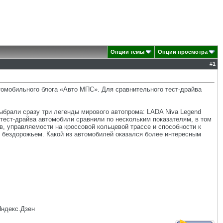
Опции темы
Опции просмотра
#
1
томобильного блога «Авто МПС». Для сравнительного тест-драйва
ыбрали сразу три легенды мирового автопрома: LADA Niva Legend
оде тест-драйва автомобили сравнили по нескольким показателям, в том
, управляемости на кроссовой кольцевой трассе и способности к
 бездорожьем. Какой из автомобилей оказался более интересным
Яндекс.Дзен