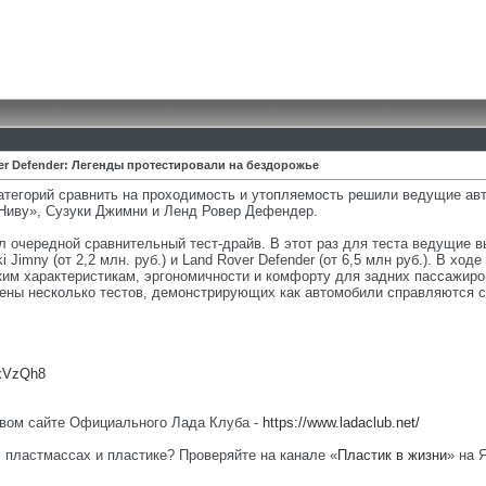
ver Defender: Легенды протестировали на бездорожье
атегорий сравнить на проходимость и утопляемость решили ведущие ав
Ниву», Сузуки Джимни и Ленд Ровер Дефендер.
очередной сравнительный тест-драйв. В этот раз для теста ведущие в
 Jimny (от 2,2 млн. руб.) и Land Rover Defender (от 6,5 млн руб.). В х
ким характеристикам, эргономичности и комфорту для задних пассажиров
дены несколько тестов, демонстрирующих как автомобили справляются с
ZxVzQh8
овом сайте Официального Лада Клуба -
https://www.ladaclub.net/
, пластмассах и пластике? Проверяйте на канале «
Пластик в жизни
» на 