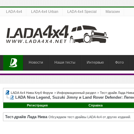
LADA 4x4
LADA 4x4 Urban
LADA 4x4 Special
Магазин
Новости
Наши тесты
Интервью
Фото
LADA 4x4 Нива Клуб Форум
>
Информационный раздел
>
Тест-драйв Лада Нива
LADA Niva Legend, Suzuki Jimny и Land Rover Defender: Ле
Регистрация
Справка
Тест-драйв Лада Нива
Обсуждаем тест-драйвы LADA 4x4 от других изданий.