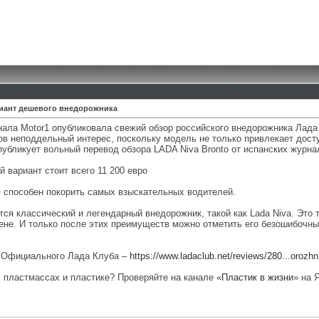
риант дешевого внедорожника
ала Motor1 опубликовала свежий обзор российского внедорожника Лада
ов неподдельный интерес, поскольку модель не только привлекает дост
бликует вольный перевод обзора LADA Niva Bronto от испанских журна
 вариант стоит всего 11 200 евро
 способен покорить самых взыскательных водителей.
ся классический и легендарный внедорожник, такой как Lada Niva. Это т
цене. И только после этих преимуществ можно отметить его безошибочны
е Официального Лада Клуба –
https://www.ladaclub.net/reviews/280...orozhn
, пластмассах и пластике? Проверяйте на канале «
Пластик в жизни
» на 