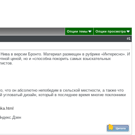
Опции темы
Опции просмотра
#
1
 Нива в версии Бронто. Материал размещен в рубрике «Интересно». И
упной ценой, но и «способна покорить самых взыскательных
листов.
о, что он абсолютно непобедим в сельской местности, а также что
й угловатый дизайн, который в последнее время многие поклонники
ika.html
Яндекс.Дзен