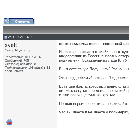
24.11.2021, 16:56
svett
Motor1: LADA Niva Bronto – Роскошный ва
Супер Модератор
Испанская версия автомобильного журн
внедорожник из России вызвал у автор
Регистрация: 01.07.2014
водителей». Официальный Лада Клуб пу
Сообщений: 705
Сказал(а) спасибо: 0
Поблагодарили 109 раз(а) в 91
Вы знаете такую Ладу Ниву? Роскошный
сообщениях
Этот неудержимый ветеран бездорожья
Есть два факта, которыми давно славит
его можно купить по довольно низкой 
стали все чаще считать крутым.
Полная версия новости на новом сайт
__________________
Что вы знаете и не знаете о полимерах