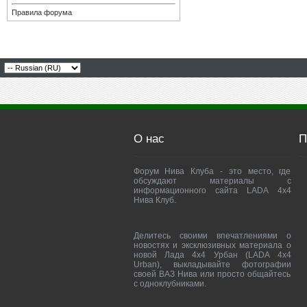
Правила форума
О нас
П
Форум Нива Клуба - это место, где
обсуждают материалы с
информационного сайта LADA 4x4
Нива Клуб.
Делитесь своими впечатлениями о
новостях и эксклюзивных материала о
новой Лада 4х4 Урбан (LADA 4x4
Urban), выкладывайте фотографии
своей ВАЗ Нива или просто общайтесь
с одноклубниками.