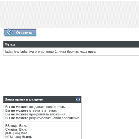
Метки
lada niva
,
lada niva bronto
,
motor1
,
нива бронто
,
лада нива
Ваши права в разделе
Вы
не можете
создавать новые темы
Вы
не можете
отвечать в темах
Вы
не можете
прикреплять вложения
Вы
не можете
редактировать свои сообщения
BB коды
Вкл.
Смайлы
Вкл.
[IMG]
код
Вкл.
HTML код
Выкл.