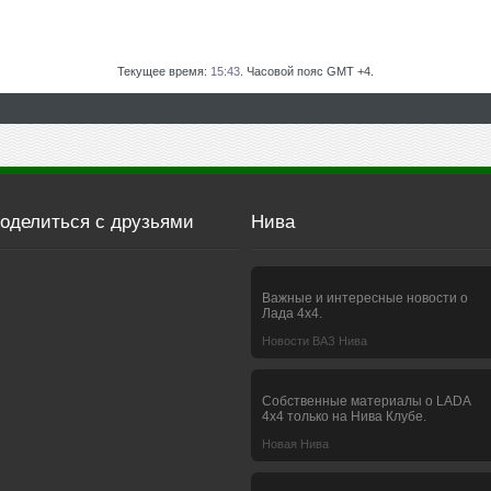
Текущее время:
15:43
. Часовой пояс GMT +4.
оделиться с друзьями
Нива
Важные и интересные новости о
Лада 4х4.
Новости ВАЗ Нива
Собственные материалы о LADA
4x4 только на Нива Клубе.
Новая Нива