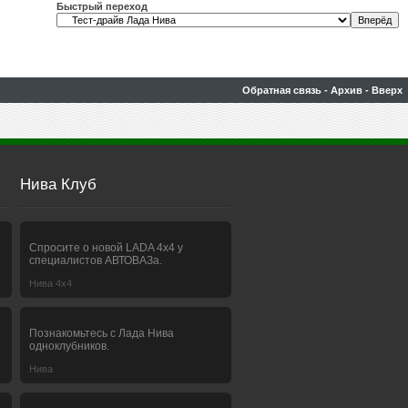
Быстрый переход
Обратная связь
-
Архив
-
Вверх
Нива Клуб
Спросите о новой LADA 4x4 у
специалистов АВТОВАЗа.
Нива 4х4
Познакомьтесь с Лада Нива
одноклубников.
Нива