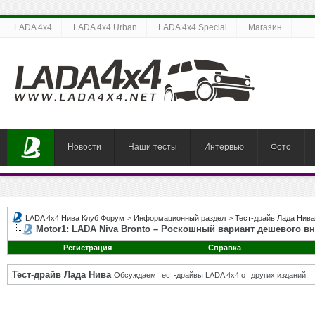
LADA 4x4
LADA 4x4 Urban
LADA 4x4 Special
Магазин
Новости
Наши тесты
Интервью
Фото
LADA 4x4 Нива Клуб Форум
>
Информационный раздел
>
Тест-драйв Лада Нива
Motor1: LADA Niva Bronto – Роскошный вариант дешевого в
Регистрация
Справка
Тест-драйв Лада Нива
Обсуждаем тест-драйвы LADA 4x4 от других изданий.