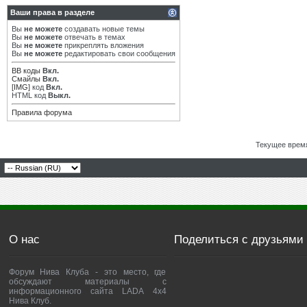
Ваши права в разделе
Вы
не можете
создавать новые темы
Вы
не можете
отвечать в темах
Вы
не можете
прикреплять вложения
Вы
не можете
редактировать свои сообщения
BB коды
Вкл.
Смайлы
Вкл.
[IMG]
код
Вкл.
HTML код
Выкл.
Правила форума
Текущее врем
О нас
Поделиться с друзьями
Форум Нива Клуба - это место, где
обсуждают материалы с
информационного сайта LADA 4x4
Нива Клуб.