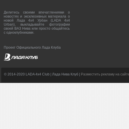
Делитесь своими впечатлениями о
новостях и эксклюзивных материала о
новой Лада 4х4 Урбан (LADA 4x4
Urban), выкладывайте фотографии
своей ВАЗ Нива или просто общайтесь
с одноклубниками.
Проект Официального Лада Клуба
© 2014-2020 LADA 4x4 Club | Лада Нива Клуб |
Разместить рекламу на сайт