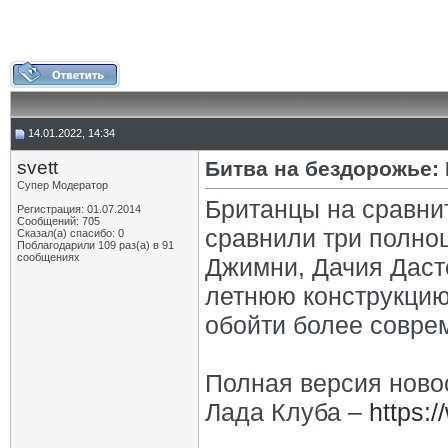
14.01.2022, 14:34
svett
Битва на бездорожье: 
Супер Модератор
Британцы на сравни
Регистрация: 01.07.2014
Сообщений: 705
сравнили три полно
Сказал(а) спасибо: 0
Поблагодарили 109 раз(а) в 91
сообщениях
Джимни, Дачия Дасте
летнюю конструкцию
обойти более соврем
Полная версия ново
Лада Клуба –
https:/
_________________