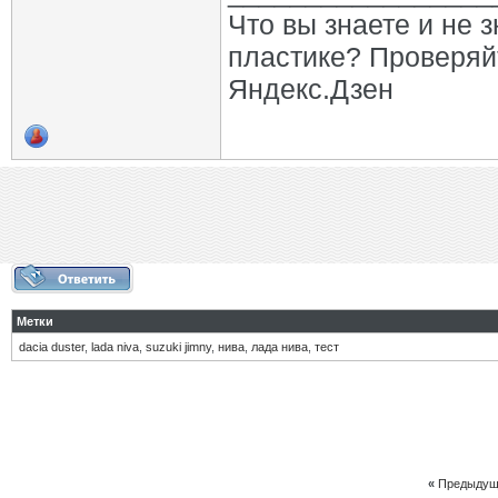
Что вы знаете и не 
пластике? Проверяй
Яндекс.Дзен
Метки
dacia duster
,
lada niva
,
suzuki jimny
,
нива
,
лада нива
,
тест
«
Предыдущ