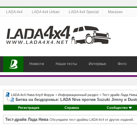
LADA 4x4
LADA 4x4 Urban
LADA 4x4 Special
Магазин
Новости
Наши тесты
Интервью
Фото
LADA 4x4 Нива Клуб Форум
>
Информационный раздел
>
Тест-драйв Лада Нива
Битва на бездорожье: LADA Niva против Suzuki Jimny и Dust
Регистрация
Справка
Сообщество
Тест-драйв Лада Нива
Обсуждаем тест-драйвы LADA 4x4 от других изданий.