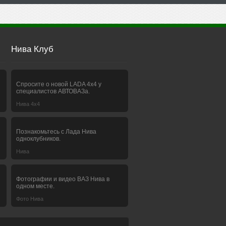
Нива Клуб
Спросите о новой LADA 4x4 у
специалистов АВТОВАЗа.
Нива 4х4
Познакомьтесь с Лада Нива
одноклубников.
Нива
Фотографии и видео ВАЗ Нива в
одном месте.
Фото Нива