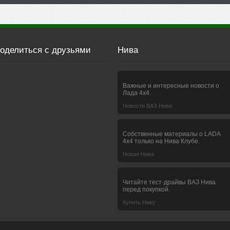
оделиться с друзьями
Нива
Важные и интересные новости о
Лада 4х4.
Новости ВАЗ Нива
Собственные материалы о LADA
4x4 только на Нива Клубе.
Новая Нива
Читайте тест-драйвы ВАЗ Нива
перед покупкой.
Купить Ниву