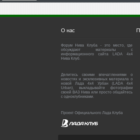
О нас
П
Форум Нива Клуба - это место, где
обсуждают материалы с
информационного сайта LADA 4x4
Нива Клуб.
Делитесь своими впечатлениями о
новостях и эксклюзивных материала о
новой Лада 4х4 Урбан (LADA 4x4
Urban), выкладывайте фотографии
своей ВАЗ Нива или просто общайтесь
с одноклубниками.
Проект Официального Лада Клуба