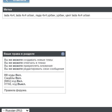
Метки
lada 4х4
,
lada 4х4 urban
,
лада 4х4 урбан
,
урбан
,
цвет lada 4х4 urban
Ваши права в разделе
Вы
не можете
создавать новые темы
Вы
не можете
отвечать в темах
Вы
не можете
прикреплять вложения
Вы
не можете
редактировать свои сообщения
BB коды
Вкл.
Смайлы
Вкл.
[IMG]
код
Вкл.
HTML код
Выкл.
Правила форума