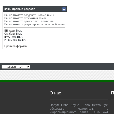
Ваши права в разделе
Вы
не можете
создавать новые темы
Вы
не можете
отвечать в темах
Вы
не можете
прикреплять вложения
Вы
не можете
редактировать свои сообщения
BB коды
Вкл.
Смайлы
Вкл.
[IMG]
код
Вкл.
HTML код
Выкл.
Правила форума
О нас
П
Форум Нива Клуба - это место, где
обсуждают материалы с
информационного сайта LADA 4x4