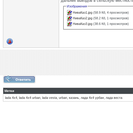
дальних выездов в сельскую местност
Изображения
НиваКаз1.jpg
(58.9 Кб, 4 просмотров)
НиваКаз2.jpg
(58.2 Кб, 1 просмотров)
НиваКаз3.jpg
(38.6 Кб, 1 просмотров)
Метки
lada 4х4
,
lada 4х4 urban
,
lada vesta
,
urban
,
казань
,
лада 4х4 урбан
,
лада веста