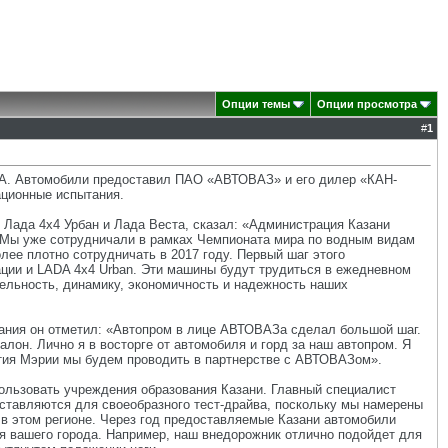
Опции темы
Опции просмотра
#
1
ADA. Автомобили предоставил ПАО «АВТОВАЗ» и его дилер «КАН-
ационные испытания.
Лада 4х4 Урбан и Лада Веста, сказал: «Администрация Казани
 Мы уже сотрудничали в рамках Чемпионата мира по водным видам
лее плотно сотрудничать в 2017 году. Первый шаг этого
ции и LADA 4x4 Urban. Эти машины будут трудиться в ежедневном
бельность, динамику, экономичность и надежность наших
вания он отметил: «Автопром в лице АВТОВАЗа сделал большой шаг.
лон. Лично я в восторге от автомобиля и горд за наш автопром. Я
тия Мэрии мы будем проводить в партнерстве с АВТОВАЗом».
ользовать учреждения образования Казани. Главный специалист
ставляются для своеобразного тест-драйва, поскольку мы намерены
в этом регионе. Через год предоставляемые Казани автомобили
я вашего города. Например, наш внедорожник отлично подойдет для