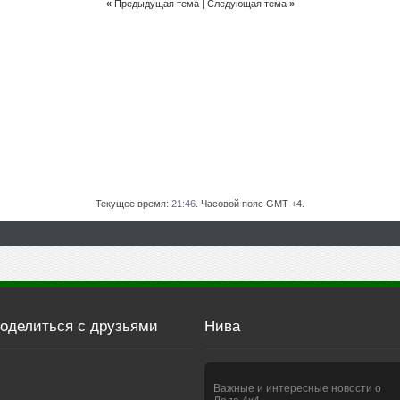
«
Предыдущая тема
|
Следующая тема
»
Текущее время:
21:46
. Часовой пояс GMT +4.
оделиться с друзьями
Нива
Важные и интересные новости о