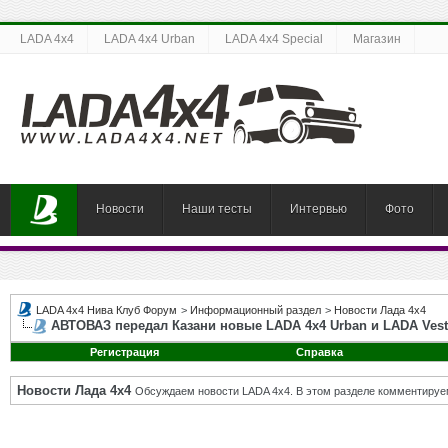
LADA 4x4
LADA 4x4 Urban
LADA 4x4 Special
Магазин
Новости
Наши тесты
Интервью
Фото
LADA 4x4 Нива Клуб Форум
>
Информационный раздел
>
Новости Лада 4х4
АВТОВАЗ передал Казани новые LADA 4х4 Urban и LADA Vest
Регистрация
Справка
Новости Лада 4х4
Обсуждаем новости LADA 4x4. В этом разделе комментируе