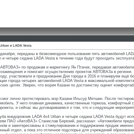
rban и LADA Vesta
5 декабря, переданы в безвозмездное пользование пять автомобилей L
и четыре седана LADA Vesta в течение года будут проходить эксплуат
АВТОВАЗ» по продажам и маркетингу Ян Птачек, передавая автомобили 
тозамещения и помогает осуществлению проектов АВТОВАЗа в регионе.
году, участвовали в праздновании Дня города в 2016 и планируем ещё бо
ации города четырех автомобилей LADA Vesta в максимальной комплекта
ьских целях. Уверен, что мэрия Казани по достоинству оценит комфорта
 смог лично протестировать мэр Казани Ильсур Метшин. После тестиро
мобиль. У него плавная динамика, качественные тормоза, комфортный са
роекты, и сейчас мы договариваемся о том, что и следующие мероприя
ба внедорожник LADA 4х4 Urban и четыре седана LADA Vesta будут исп
язям ПАО «АвтоВАЗ» Станислав Березий, рассказал: «Автомобили предо
аном и заинтересованы в стимулировании и поддержании продаж именно 
нный отдел, а пока это отличное подспорье для учреждений образовани