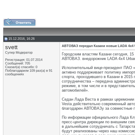
15.12.2016, 16:26
svett
АВТОВАЗ передал Казани новые LADA 4х4 U
Супер Модератор
Городским властям Казани сегодня, 1
АВТОВАЗ. внедорожник LADA 4х4 Urban 
Регистрация: 01.07.2014
Сообщений: 705
Сказал(а) спасибо: 0
Исполнительный вице-президент ПАО «
Поблагодарили 109 раз(а) в 91
активно поддерживает политику импор
сообщениях
спорта, проходившего в Казани в 2015 
сотрудничества – передача администр
режиме, в том числе и в представител
автомобилей».
Седан Лада Веста в рамках церемонии
Vesta действительно современный авто
благодарен АВТОВАЗу за совместные п
По информации официального Лада Клу
пресс-центра дирекции по внешним св
в дальнейшем сотрудничать с Татарст
будут реализованы через наш комиссио