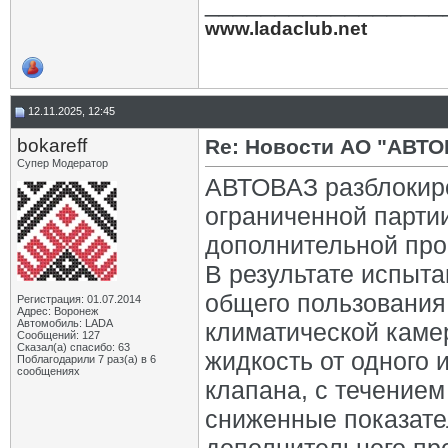
_________________
www.ladaclub.net
12.11.2025, 12:45
bokareff
Re: Новости АО "АВТО
Супер Модератор
АВТОВАЗ разблокиро
ограниченной парти
дополнительной пров
В результате испыта
общего пользования,
Регистрация: 01.07.2014
Адрес: Воронеж
Автомобиль: LADA
климатической каме
Сообщений: 127
Сказал(а) спасибо: 63
жидкость от одного 
Поблагодарили 7 раз(а) в 6
сообщениях
клапана, с течение
сниженные показател