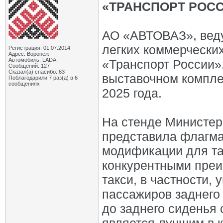
«ТРАНСПОРТ РОС
АО «АВТОВАЗ», веду
легких коммерчески
Регистрация: 01.07.2014
Адрес: Воронеж
Автомобиль: LADA
«Транспорт России»,
Сообщений: 127
Сказал(а) спасибо: 63
выставочном компле
Поблагодарили 7 раз(а) в 6
сообщениях
2025 года.
На стенде Министер
представила флагма
модификации для та
конкурентными преи
такси, в частности,
пассажиров заднего 
до заднего сиденья 