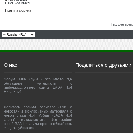
HTML код
Выкл.
Правила форума
Текущее врем
О нас
Поделиться с друзьями
Форум Нива Клуба - это место, где
обсуждают материалы с
информационного сайта LADA 4x4
Нива Клуб.
Делитесь своими впечатлениями о
новостях и эксклюзивных материала о
новой Лада 4х4 Урбан (LADA 4x4
Urban), выкладывайте фотографии
своей ВАЗ Нива или просто общайтесь
с одноклубниками.