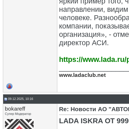
яркий пример того,
направлении, видим
человеке. Разнообр
компании, показывае
организация», - от
директор АСИ.
https://www.lada.ru
_________________
www.ladaclub.net
09.12.2025, 10:16
bokareff
Re: Новости АО "АВТО
Супер Модератор
LADA ISKRA ОТ 99